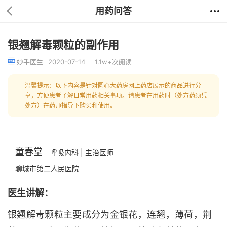
用药问答
银翘解毒颗粒的副作用
妙手医生
2020-07-14
1.1w+次阅读
温馨提示：以下内容是针对圆心大药房网上药店展示的商品进行分
享，方便患者了解日常用药相关事项。请患者在用药时（处方药须凭
处方）在药师指导下购买和使用。
童春堂
呼吸内科 | 主治医师
聊城市第二人民医院
医生讲解：
银翘解毒颗粒主要成分为金银花，连翘，薄荷，荆