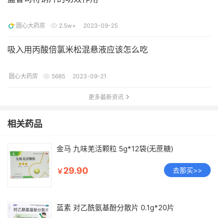
圆心大药房
2.5w+
2023-09-25
吸入用丙酸倍氯米松混悬液应该怎么吃
圆心大药房
5685
2023-09-21
更多最新资讯
相关药品
金马 九味羌活颗粒 5g*12袋(无蔗糖)
29.90
去那买>>
￥
蓝素 对乙酰氨基酚分散片 0.1g*20片