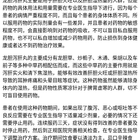
龙胆泻肝丸主要是用于肝胆火旺以及肝胆湿热重的人群，但是
药物的具体用法和用量需要在专业医生指导下进行，因为每个
患者的病情严重程度不同，而且每个患者的身体体质不同。所
以服用药物的实际剂量会有一些差异，并且患者对药物的敏感
程度不同，会直接影响到对药物的吸收，不可以盲目私自服用
药物，也不可以私自增加或减少药物用药，防止损伤到身体健
康或者达不到药物治疗效果。
龙胆泻肝丸的主要成分有龙胆草、炒栀子、木通、柴胡以及车
前子等多种中草药相配伍而成，而这些中草药的主要作用就是
泻肝实火和清下焦湿热，能够有效改善肝胆火旺或肝胆湿热所
导致的耳肿疼痛和头晕目眩等症状。这种药物虽然能够清除身
体内的湿热，但是药物性质寒凉针对于脾胃虚寒的人群，切不
可盲目使用药物。
患者在使用这种药物期间，如果出现了腹泻、恶心或呕吐等不
良反应需要在专业医生指导下适量减少剂量，必要的情况下还
需要停止用药。连续服药三天，症状没有得到改善的患者要及
时停止用药，然后到正规医院完善相关检查，在专业医生指导
下调整治疗方案。治疗期间饮食要以清淡为主，忌口辛辣食