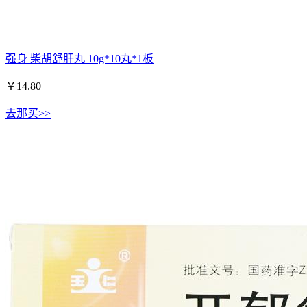
强身 柴胡舒肝丸 10g*10丸*1板
￥
14.80
去那买>>