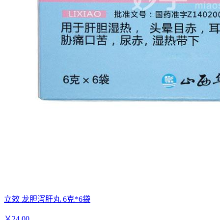
立效 龙胆泻肝丸 6克*6袋
￥
24.00