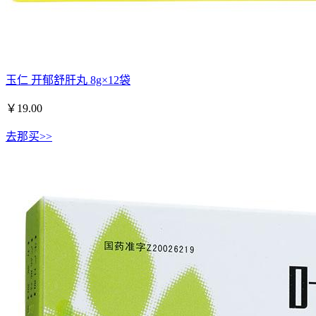
玉仁 开郁舒肝丸 8g×12袋
￥
19.00
去那买>>