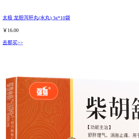
太极 龙胆泻肝丸(水丸) 3g*10袋
￥
16.00
去那买>>