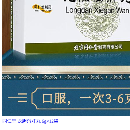
同仁堂 龙胆泻肝丸 6g×12袋