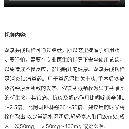
视频内容:
双氯芬酸钠栓可通过胎盘，所以这里提醒孕妇用药一
定要谨慎。需要在专业医生的指导下安全使用该药，
以免造成不良反应，影响胎儿的健康。双氯芬酸钠栓
是消炎镇痛类药。用于类风湿性关节炎
,
手术后疼痛
及各种原因所致的发热。双氯芬酸钠栓为异丁芬酸类
的衍生物，其镇痛、抗炎及解热作用比吲哚美辛强
2
～
2.5
倍，比阿司匹林强
26
～
50
倍。建议用的时候将
栓剂取出
,
以少量温水湿润后
,
轻轻塞入肛门
2cm
处
,
成
人一次
50mg,
一天
50mg
～
100mg,
或遵医嘱。