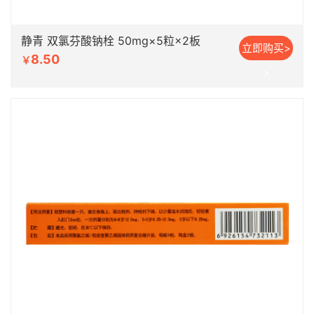
静青 双氯芬酸钠栓 50mg×5粒×2板
立即购买>
8.50
￥
>