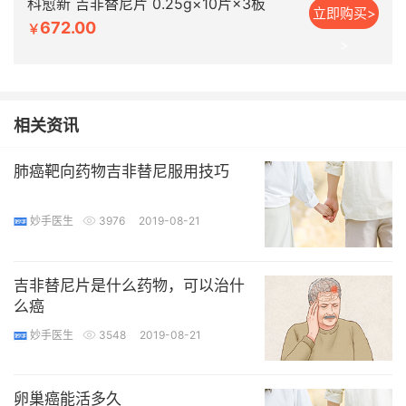
科愈新 吉非替尼片 0.25g×10片×3板
立即购买>
672.00
￥
>
相关资讯
肺癌靶向药物吉非替尼服用技巧
妙手医生
3976
2019-08-21
吉非替尼片是什么药物，可以治什
么癌
妙手医生
3548
2019-08-21
卵巢癌能活多久