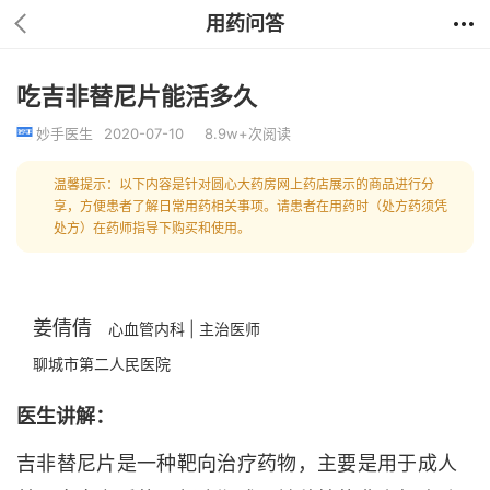
用药问答
吃吉非替尼片能活多久
妙手医生
2020-07-10
8.9w+次阅读
温馨提示：以下内容是针对圆心大药房网上药店展示的商品进行分
享，方便患者了解日常用药相关事项。请患者在用药时（处方药须凭
处方）在药师指导下购买和使用。
姜倩倩
心血管内科 | 主治医师
聊城市第二人民医院
医生讲解：
吉非替尼片是一种靶向治疗药物，主要是用于成人