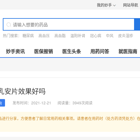
我的妙手
网站导航
热门搜索：
糖尿病
高血压
高血脂
温阳补肾
冠心病
中风
皮炎湿疹
妙手资讯
医保报销
医生头条
用药问答
就医指南
乳安片效果好吗
发布时间：2021-12-21
阅读量：3949次阅读
询
品进行分享，方便患者了解日常用药相关事项。请患者在用药时（处方药须凭处方）