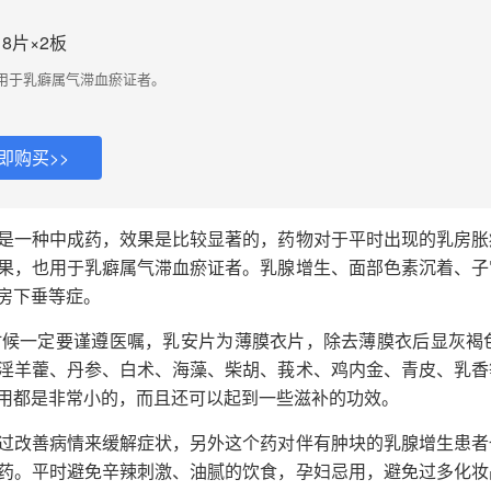
18片×2板
用于乳癖属气滞血瘀证者。
即购买>>
是一种中成药，效果是比较显著的，药物对于平时出现的乳房胀
果，也用于乳癖属气滞血瘀证者。乳腺增生、面部色素沉着、子
房下垂等症。
候一定要谨遵医嘱，乳安片为薄膜衣片，除去薄膜衣后显灰褐色
淫羊藿、丹参、白术、海藻、柴胡、莪术、鸡内金、青皮、乳香
用都是非常小的，而且还可以起到一些滋补的功效。
过改善病情来缓解症状，另外这个药对伴有肿块的乳腺增生患者
药。平时避免辛辣刺激、油腻的饮食，孕妇忌用，避免过多化妆