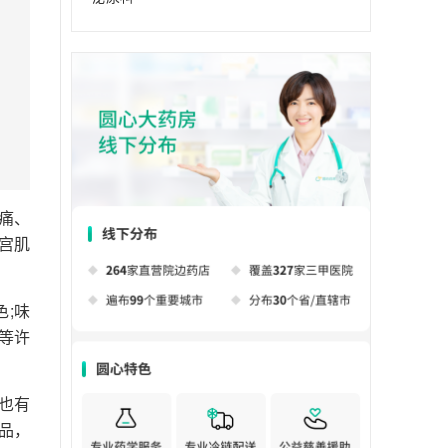
痛、
宫肌
;味
等许
也有
品，