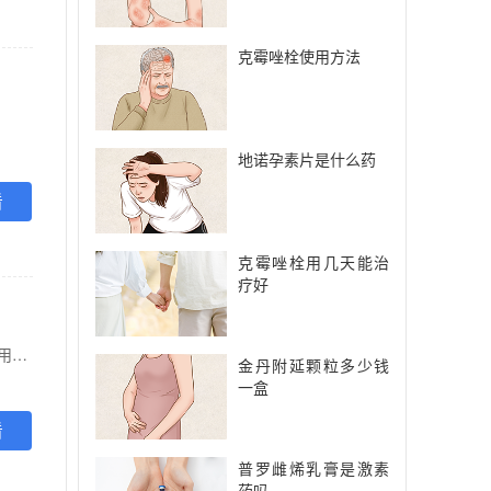
克霉唑栓使用方法
地诺孕素片是什么药
看
克霉唑栓用几天能治
疗好
【功能主治】 傣医：通塞勒塞拢，兵农杆农内农接，混兵内，兵办。 中医：活血化瘀，软坚散结。用于气滞血瘀所致乳癖，乳腺小叶增生，卵巢囊肿，子宫肌瘤见上述证候者。
金丹附延颗粒多少钱
一盒
看
普罗雌烯乳膏是激素
药吗