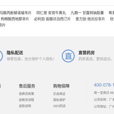
富马酸丙酚替诺福韦片
同仁堂 安宫牛黄丸
九期一 甘露特钠胶囊
希
 枸橼酸西地那非片
必利劲 盐酸达泊西汀片
爱力劲 他达拉非片
欣
坦片
隐私配送
直营药房
保密包装，充分保护个人隐私！
药房直送，更快送达。
400-078-
南
售后服务
购物保障
周一至周日 09:0
退换货政策
正品保证
公司名称：广
退换货流程
隐私保护
退款说明
O2O药店
公司地址：广州市