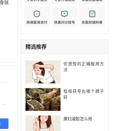
身就
精选推荐
优思悦的正确服用方
法
桂枝茯苓丸哪个牌子
好
【功能主治】 行气活血，软坚散结。用于气滞血瘀所致的乳腺增生病，症见：乳房疼痛，乳房肿块，烦躁易怒，胸胁胀满
康妇凝胶怎么用
看