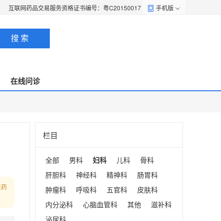
互联网药品交易服务资格证书编号：粤C20150017
手机版
搜 索
在线问诊
栏目
全部
男科
妇科
儿科
骨科
肝胆科
神经科
精神科
肠胃科
在药
肿瘤科
呼吸科
五官科
皮肤科
内分泌科
心脑血管科
其他
滋补科
泌尿科