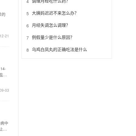
调理月经吃什么药？
4
大姨妈迟迟不来怎么办？
5
节的
月经失调怎么调理？
6
12-21
例假量少是什么原因？
7
乌鸡白凤丸的正确吃法是什么
8
4-
盐酸
09-03
胃病中
止痛