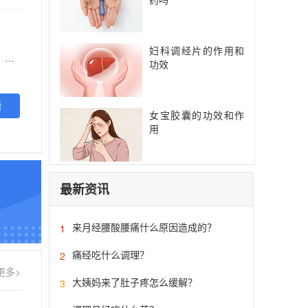
妇科调经片的作用和
【功能主治】 夏枯草口服液是一种中成药，主要成分是夏枯草。它具有清肝明目、散结消肿等功效，适用于治疗火热内蕴所引起的头痛、眩晕、瘰疬等病症，以及甲状腺肿、淋巴结核、乳腺增生等疾病。用药时应在医生指导下进行，避免自行用药引起的不良反应。
功效
看
女宝胶囊的功效和作
用
最新资讯
来月经腰酸腰痛什么原因造成的？
1
痛经吃什么调理？
2
更多>
大姨妈来了肚子疼怎么缓解？
3