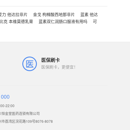
爱力 他达拉非片
金戈 枸橼酸西地那非片
蓝素 他达
比克 本维莫德乳膏
蓝素双仁润肠口服液有用吗
可
医保刷卡
医保刷卡，更便宜！
1000
0-22:00
东恒金堂医药连锁有限公司
荔湾区浣花路109号8076-8078