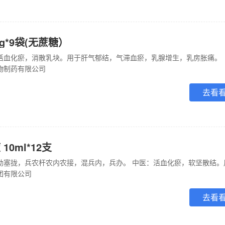
g*9袋(无蔗糖）
，活血化瘀，消散乳块。用于肝气郁结，气滞血瘀，乳腺增生，乳房胀痛。
物制药有限公司
去看
0ml*12支
团有限公司
去看