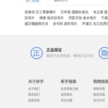
热门药品
安泰坦 氘丁苯那嗪片
万年青 固精补肾丸
韦立得 
拉非片
神度 他达拉非片
济民可信 金水宝片
千威
威正确服用方法
全可利 波生坦片
开浦兰 左乙拉西
正品保证
秉承行业高标准，确保正品可信
关于妙手
新手指南
购物指
关于我们
会员登录注册
购物流程
联系我们
找回密码
配送范围
经营资质
常见问题
支付方式