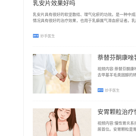
乳安片效果好吗
乳安片具有很好的软坚散结、理气化瘀的功效。是一种中成
情况具有很好的治疗效果，也用于乳癖属气滞血瘀证者。乳
妙手医生
萘替芬酮康唑
视频内容:萘替芬酮康
去甲基羊毛类固醇的
萘替芬主要是抑制角
妙手医生
安胃颗粒治疗
视频内容:慢性胃炎
居首位。安胃颗粒是
的作用，用于气滞血