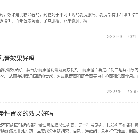
药，效果是比较显著的，药物对于平时出现的乳房胀痛、乳房部有小叶增生结
腺增生、面部色素沉着、子宫肌瘤、卵巢囊肿、痛
3949
2021-
乳膏效果好吗
唑乳膏效果好，萘替芬酮康唑乳膏为复方制剂，酮康唑主要是抑制羊毛类固醇向1
转化，从而抑制麦角固醇的合成，对皮肤藓菌和酵母菌等均有抑菌和杀菌作用。
鲨烯转化成角鲨
3354
2019-
慢性胃炎的效果好吗
系指不同病因引起的各种慢性胃黏膜炎性病变，是一种常见病，其发病率在各种
胃脘疼痛类非处方药，主要成分有延胡索、白矾、海螵蛸，具有行气活血、制酸
瘀所致的慢性胃炎