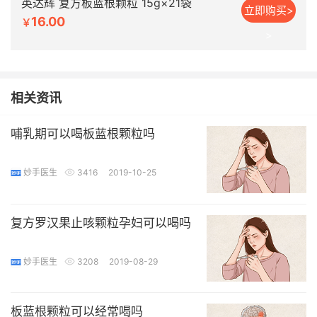
英达辉 复方板蓝根颗粒 15g×21袋
立即购买>
16.00
￥
>
相关资讯
哺乳期可以喝板蓝根颗粒吗
妙手医生
3416
2019-10-25
复方罗汉果止咳颗粒孕妇可以喝吗
妙手医生
3208
2019-08-29
板蓝根颗粒可以经常喝吗