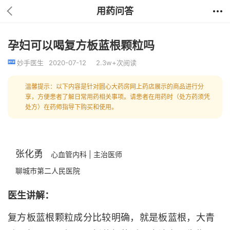
用药问答
孕妇可以喝复方板蓝根颗粒吗
妙手医生
2020-07-12
2.3w+次阅读
温馨提示：以下内容是针对圆心大药房网上药店展示的商品进行分
享，方便患者了解日常用药相关事项。请患者在用药时（处方药须凭
处方）在药师指导下购买和使用。
张化勇
心血管内科 | 主治医师
聊城市第二人民医院
医生讲解：
复方板蓝根颗粒成分比较明确，就是板蓝根，大青