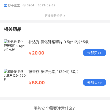
妙手医生
3964
2023-09-22
更多最新资讯
相关药品
补达秀 氯化钾缓释片 0.5g*12片*5板
20.00
去那买>>
￥
银善存 多维元素片(29-Ⅱ) 30片
58.00
去那买>>
￥
用药安全需要注意什么？