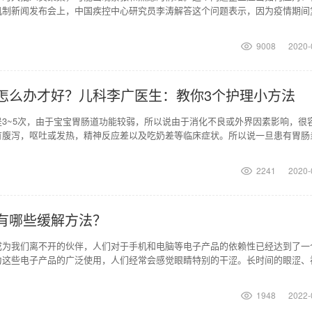
机制新闻发布会上，中国疾控中心研究员李涛解答这个问题表示，因为疫情期间
现紧张情绪，所以企业
9008
2020-
怎么办才好？儿科李广医生：教你3个护理小方法
3~5次，由于宝宝胃肠道功能较弱，所以说由于消化不良或外界因素影响，很
有腹泻，呕吐或发热，精神反应差以及吃奶差等临床症状。所以说一旦患有胃肠
知道，在家里如何
2241
2020-
有哪些缓解方法？
成为我们离不开的伙伴，人们对于手机和电脑等电子产品的依赖性已经达到了一
为这些电子产品的广泛使用，人们经常会感觉眼睛特别的干涩。长时间的眼涩、
、治疗，会导致视力
1948
2022-