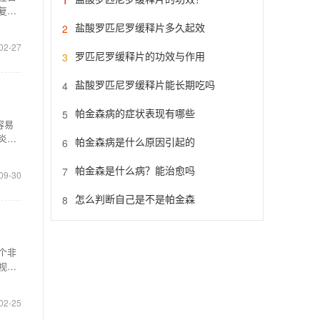
复
盐酸罗匹尼罗缓释片多久起效
2
02-27
罗匹尼罗缓释片的功效与作用
3
盐酸罗匹尼罗缓释片能长期吃吗
4
帕金森病的症状表现有哪些
5
容易
炎，
帕金森病是什么原因引起的
6
帕金森是什么病？能治愈吗
7
09-30
怎么判断自己是不是帕金森
8
个非
视疲
02-25