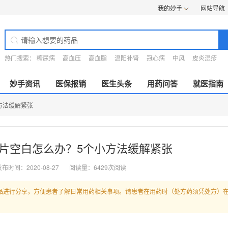
我的妙手
网站导航
热门搜索：
糖尿病
高血压
高血脂
温阳补肾
冠心病
中风
皮炎湿疹
妙手资讯
医保报销
医生头条
用药问答
就医指南
方法缓解紧张
片空白怎么办？5个小方法缓解紧张
布时间：2020-08-27
阅读量：6429次阅读
品进行分享，方便患者了解日常用药相关事项。请患者在用药时（处方药须凭处方）