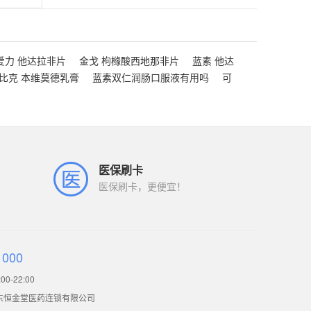
爱力 他达拉非片
金戈 枸橼酸西地那非片
蓝素 他达
比克 本维莫德乳膏
蓝素双仁润肠口服液有用吗
可
医保刷卡
医保刷卡，更便宜！
1000
0-22:00
东恒金堂医药连锁有限公司