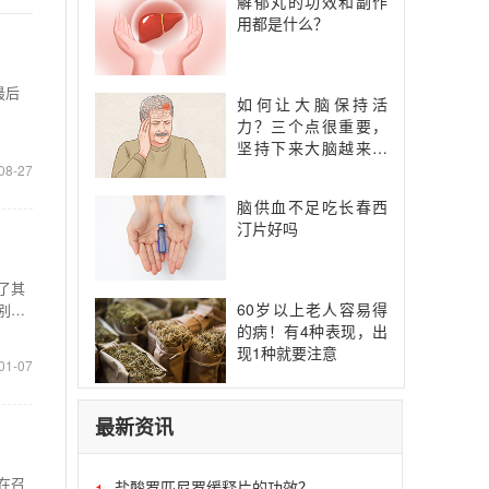
解郁丸的功效和副作
用都是什么？
最后
如何让大脑保持活
力？三个点很重要，
坚持下来大脑越来越
灵活
08-27
脑供血不足吃长春西
汀片好吗
了其
60岁以上老人容易得
别平
的病！有4种表现，出
现1种就要注意
01-07
最新资讯
在召
盐酸罗匹尼罗缓释片的功效？
1