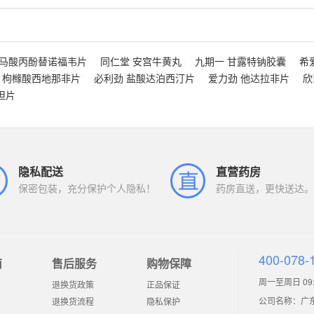
富马酸丙酚替诺福韦片
同仁堂 安宫牛黄丸
九期一 甘露特钠胶囊
希
 枸橼酸西地那非片
必利劲 盐酸达泊西汀片
爱力劲 他达拉非片
欣
坦片
隐私配送
直营药房
保密包装，充分保护个人隐私！
药房直送，更快送达。
400-078-
南
售后服务
购物保障
周一至周日 09:0
退换货政策
正品保证
公司名称：广
退换货流程
隐私保护