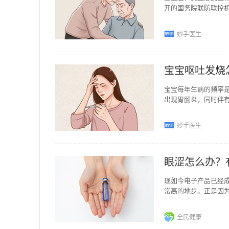
开的国务院联防联控
工，很难避免员工出
妙手医生
宝宝呕吐发烧
宝宝每年生病的频率是
出现胃肠炎，同时伴
作为家属的我们必须
妙手医生
眼涩怎么办？
现如今电子产品已经
常高的地步。正是因
劳，如果不及时舒缓
全民健康