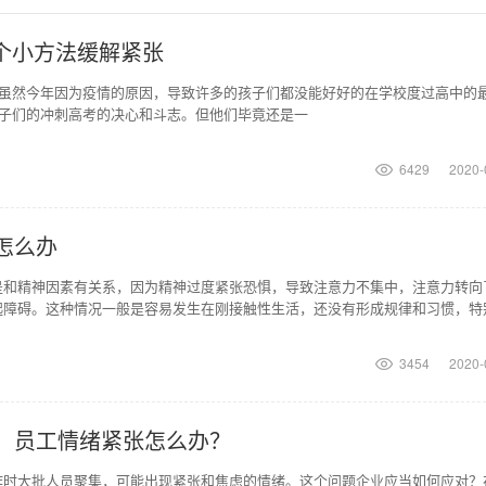
个小方法缓解紧张
虽然今年因为疫情的原因，导致许多的孩子们都没能好好的在学校度过高中的
子们的冲刺高考的决心和斗志。但他们毕竟还是一
6429
2020-
怎么办
是和精神因素有关系，因为精神过度紧张恐惧，导致注意力不集中，注意力转向
起障碍。这种情况一般是容易发生在刚接触性生活，还没有形成规律和习惯，特
，有恐惧感，压力比
3454
2020-
，员工情绪紧张怎么办？
作时大批人员聚集，可能出现紧张和焦虑的情绪。这个问题企业应当如何应对？