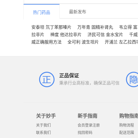
最新发布
热门药品
安泰坦 氘丁苯那嗪片
万年青 固精补肾丸
韦立得 
拉非片
神度 他达拉非片
济民可信 金水宝片
千威
威正确服用方法
全可利 波生坦片
开浦兰 左乙拉西
正品保证
秉承行业高标准，确保正品可信
关于妙手
新手指南
购物指
关于我们
会员登录注册
购物流程
联系我们
找回密码
配送范围