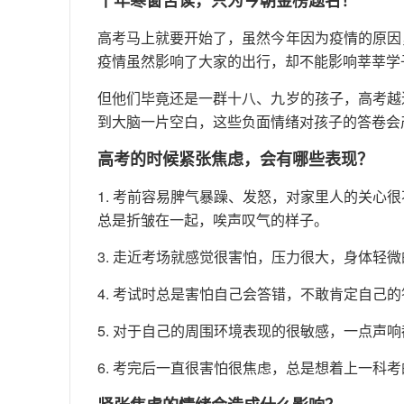
十年寒窗苦读，只为今朝金榜题名！
高考马上就要开始了，虽然今年因为疫情的原因
疫情虽然影响了大家的出行，却不能影响莘莘学
但他们毕竟还是一群十八、九岁的孩子，高考越
到大脑一片空白，这些负面情绪对孩子的答卷会
高考的时候紧张焦虑，会有哪些表现？
1. 考前容易脾气暴躁、发怒，对家里人的关心
总是折皱在一起，唉声叹气的样子。
3. 走近考场就感觉很害怕，压力很大，身体轻
4. 考试时总是害怕自己会答错，不敢肯定自己
5. 对于自己的周围环境表现的很敏感，一点声
6. 考完后一直很害怕很焦虑，总是想着上一科