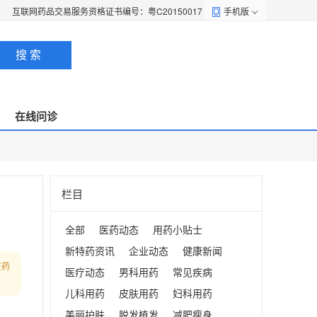
互联网药品交易服务资格证书编号：粤C20150017
手机版
搜 索
在线问诊
栏目
全部
医药动态
用药小贴士
新特药资讯
企业动态
健康新闻
在药
医疗动态
男科用药
常见疾病
儿科用药
皮肤用药
妇科用药
美丽护肤
脱发植发
减肥瘦身