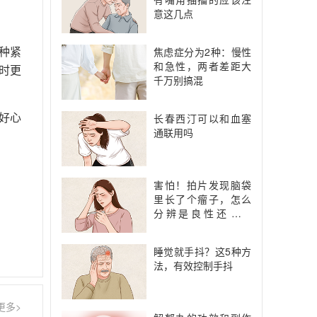
意这几点
种紧
焦虑症分为2种：慢性
和急性，两者差距大
时更
千万别搞混
好心
长春西汀可以和血塞
通联用吗
害怕！拍片发现脑袋
里长了个瘤子，怎么
分辨是良性还是恶
性？
睡觉就手抖？这5种方
法，有效控制手抖
更多>