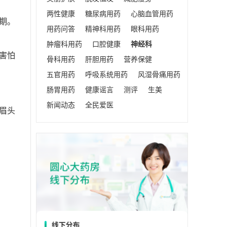
两性健康
糖尿病用药
心脑血管用药
期。
用药问答
精神科用药
眼科用药
肿瘤科用药
口腔健康
神经科
害怕
骨科用药
肝胆用药
营养保健
五官用药
呼吸系统用药
风湿骨痛用药
肠胃用药
健康谣言
测评
生美
新闻动态
全民爱医
眉头