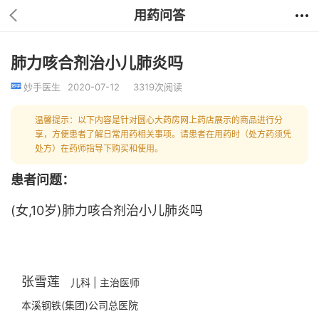
用药问答
肺力咳合剂治小儿肺炎吗
妙手医生
2020-07-12
3319次阅读
温馨提示：以下内容是针对圆心大药房网上药店展示的商品进行分
享，方便患者了解日常用药相关事项。请患者在用药时（处方药须凭
处方）在药师指导下购买和使用。
患者问题：
(女,10岁)肺力咳合剂治小儿肺炎吗
张雪莲
儿科 | 主治医师
本溪钢铁(集团)公司总医院