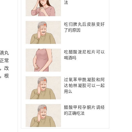
法
吃归脾丸后皮肤变好
了的原因
吃醋酸泼尼松片可以
滴丸
喝酒吗
正常
，改
，根
过氧苯甲酰凝胶和阿
达帕林凝胶可以一起
用么
醋酸甲羟孕酮片调经
的正确吃法