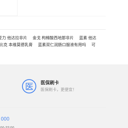
爱力 他达拉非片
金戈 枸橼酸西地那非片
蓝素 他达
比克 本维莫德乳膏
蓝素双仁润肠口服液有用吗
可
医保刷卡
医保刷卡，更便宜！
1000
0-22:00