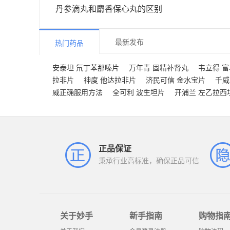
丹参滴丸和麝香保心丸的区别
最新发布
热门药品
安泰坦 氘丁苯那嗪片
万年青 固精补肾丸
韦立得 
拉非片
神度 他达拉非片
济民可信 金水宝片
千威
威正确服用方法
全可利 波生坦片
开浦兰 左乙拉西
正品保证
秉承行业高标准，确保正品可信
关于妙手
新手指南
购物指