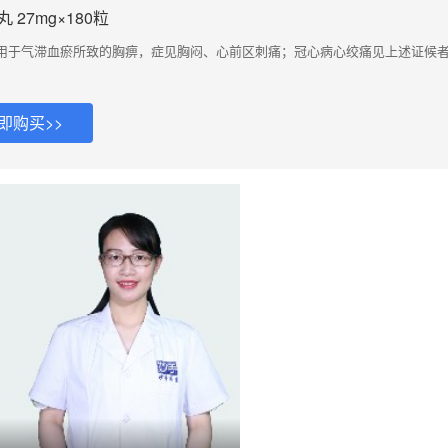
27mg×180粒
用于气滞血瘀所致的胸痹，症见胸闷、心前区刺痛；冠心病心绞痛见上述证候
即购买>>