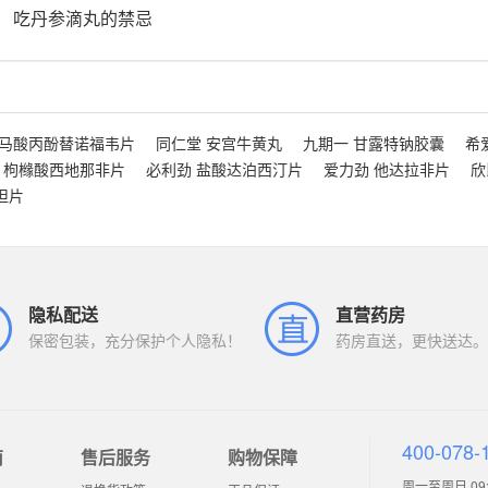
吃丹参滴丸的禁忌
富马酸丙酚替诺福韦片
同仁堂 安宫牛黄丸
九期一 甘露特钠胶囊
希
 枸橼酸西地那非片
必利劲 盐酸达泊西汀片
爱力劲 他达拉非片
欣
坦片
隐私配送
直营药房
保密包装，充分保护个人隐私！
药房直送，更快送达。
400-078-
南
售后服务
购物保障
周一至周日 09:0