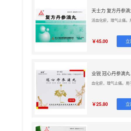
天士力 复方丹参滴丸 
活血化瘀，理气止痛。
￥45.00
立
业锐 冠心丹参滴丸 0
血化瘀，理气止痛。用
￥25.80
立