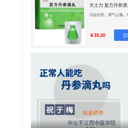
天士力 复方丹参滴丸 
活血化瘀，理气止痛。
￥35.20
立