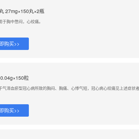
27mg×150丸×2瓶
用于胸中憋闷，心绞痛。
即购买>>
.04g×150粒
于气滞血瘀型冠心病所致的胸闷、胸痛、心悸气短，冠心病心绞痛见上述症状
即购买>>