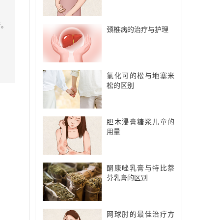
者。
颈椎病的治疗与护理
氢化可的松与地塞米
松的区别
胆木浸膏糖浆儿童的
用量
酮康唑乳膏与特比萘
芬乳膏的区别
网球肘的最佳治疗方