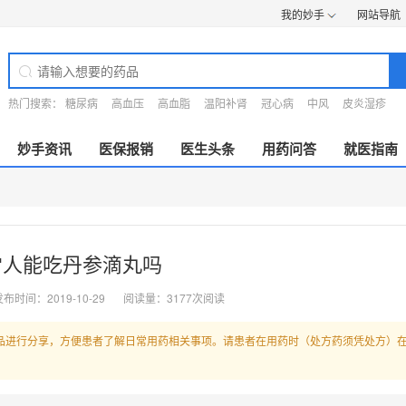
我的妙手
网站导航
热门搜索：
糖尿病
高血压
高血脂
温阳补肾
冠心病
中风
皮炎湿疹
妙手资讯
医保报销
医生头条
用药问答
就医指南
常人能吃丹参滴丸吗
布时间：2019-10-29
阅读量：3177次阅读
品进行分享，方便患者了解日常用药相关事项。请患者在用药时（处方药须凭处方）