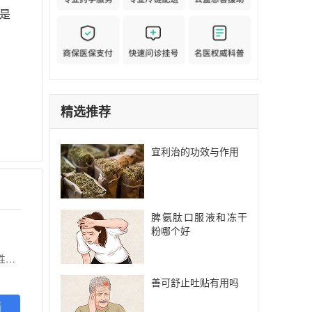
是
精选推荐
宜利治的功效与作用
脾氨肽口服液和冻干
粉哪个好
【功能主治】 本品适用于激素受体(HR)阳性、人表皮生长因子受体2(HER2)阴性的局部晚期或转移性乳腺癌，应与芳香化酶抑制剂联合使用作为绝经后女性患者的初始内分泌治疗。
善可舒止吐贴有用吗
看