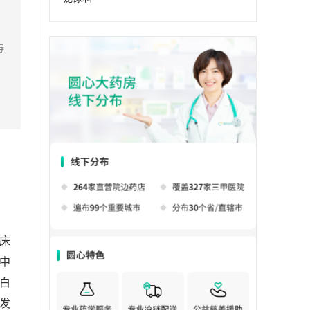
毒
床
中
白
发