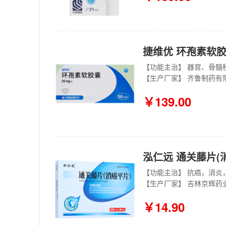
捷维优 环孢素软胶囊
【生产厂家】 齐鲁制药有
￥139.00
泓仁远 通关藤片(消癌
【生产厂家】 吉林京辉药
￥14.90