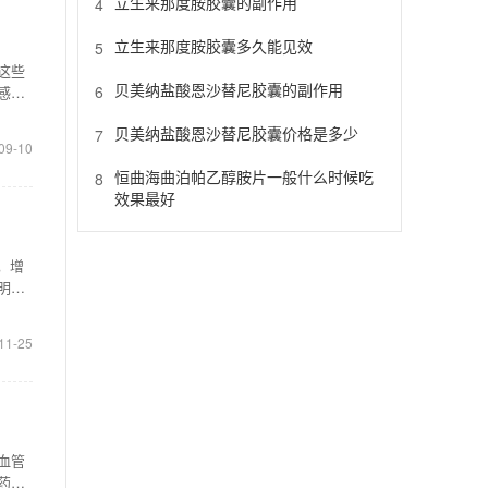
立生来那度胺胶囊的副作用
4
立生来那度胺胶囊多久能见效
5
这些
贝美纳盐酸恩沙替尼胶囊的副作用
6
感
贝美纳盐酸恩沙替尼胶囊价格是多少
7
09-10
恒曲海曲泊帕乙醇胺片一般什么时候吃
8
效果最好
，增
明
11-25
血管
药物