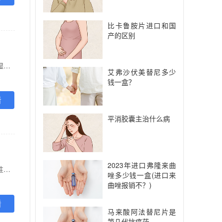
比卡鲁胺片进口和国
产的区别
【功能主治】 器官、骨髓移植后的排斥反应，也用于内源性葡萄膜炎、银屑病、异位性皮炎、类风湿关节炎及肾病综合症
艾弗沙伏美替尼多少
钱一盒？
看
平消胶囊主治什么病
2023年进口弗隆来曲
【功能主治】 抗癌，消炎，平喘。用于食道癌、胃癌、肺癌，对大肠癌、宫颈癌、白血病等多种恶性肿瘤，亦有一定疗效，亦可配合放疗、化疗及手术后治疗。并用于治疗慢性气管炎和支气管哮喘。
唑多少钱一盒(进口来
曲唑报销不？)
看
马来酸阿法替尼片是
第几代抗癌药