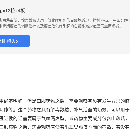
g×12粒×4板
麦韦艿曲靳，怡窝雄访达用于放化疗引起的白细胞减少、精神不振。 中医：解
中晚期癌症的辅助治疗以及癌症放化疗引起的白细胞减少症属气血两虚者。
立即购买>>
用尚不明确。但是口服药物之后，需要观察有没有发生异常的临
功能等。这个药物它具有解毒散结，补气活血的功效，可以用于
医证候的话需要属于气血两虚型。该药物主要成分包含山慈菇，
口服药物之后，需要观察有没有出现胃肠道方面的不适，有没有