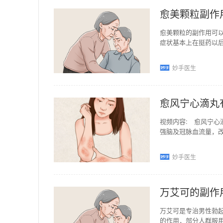
愈美颗粒副作
愈美颗粒的副作用可
症状基本上在挺药以
染，支气管炎等引起
妙手医生
愈风宁心滴丸
视频内容: 愈风宁心
强脑及冠脉血流量，
显。愈风宁心滴丸的
妙手医生
万艾可的副作
万艾可是专治男性勃
的作用，部分人群服