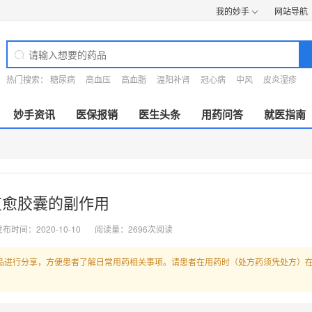
我的妙手
网站导航
热门搜索：
糖尿病
高血压
高血脂
温阳补肾
冠心病
中风
皮炎湿疹
妙手资讯
医保报销
医生头条
用药问答
就医指南
艾愈胶囊的副作用
布时间：2020-10-10
阅读量：2696次阅读
品进行分享，方便患者了解日常用药相关事项。请患者在用药时（处方药须凭处方）