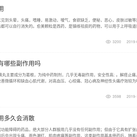
用
以见到头晕，头痛，嗜睡，易激动，嗳气，食欲缺乏，便秘，恶心，皮肤过敏等
后都可以自行消失的。愈美颗粒是西药，是镇咳祛痰的药物，可以用于上呼吸道
的咳嗽和咳痰。在服用
3200
2019-
有哪些副作用吗
滴丸主要成分为葛根，为纯中药制剂，几乎无毒副作用，安全性高; 。解痉止痛
改善微循环和缺血心肌代谢，对高血压、心绞痛、冠心病及神经性头痛疗效较为
不良反应尚不明确
3598
2019-
用多久会消散
起功能障碍的药品，绝大部分人群服用几乎没有任何副作用；但由于它具有扩张
用后会出现头痛、面色潮红、肌肉疼痛等副作用，这类副作用基本停药后，随着