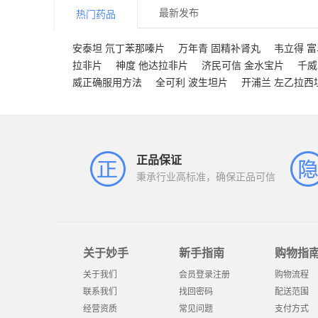
最新发布
热门药品
安泰坦 氘丁苯那嗪片
万年青 固精补肾丸
韦立得 
拉非片
神度 他达拉非片
济民可信 金水宝片
千威
威正确服用方法
全可利 波生坦片
开浦兰 左乙拉西
正品保证
秉承行业高标准，确保正品可信
关于妙手
新手指南
购物指
关于我们
会员登录注册
购物流程
联系我们
找回密码
配送范围
经营资质
常见问题
支付方式