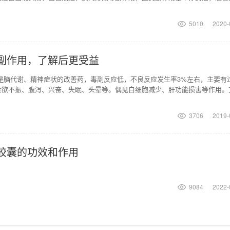
基本24小时内就
5010
2020-
副作用，了解后更受益
是脑代谢、精神症状的改善药，毒副反应低，不良反应发生率3%左右，主要有
食欲不振、腹泻、兴奋、失眠、头晕等。偶见白细胞减少、肝功能损害等作用。
体呼吸活性，改善
3706
2019-
胶囊的功效和作用
9084
2022-