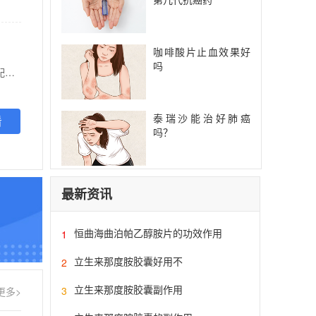
咖啡酸片止血效果好
吗
【功能主治】 本品可增强免疫功能，用于抗癌化疗、放疗的辅助治疗，老年性免疫功能缺陷等。可配合化疗、放疗及联合应用于白血病、多发性骨髓瘤、骨髓增生异常综合症及造血干细胞移植后，以及其它实体瘤患者。
泰瑞沙能治好肺癌
看
吗？
最新资讯
恒曲海曲泊帕乙醇胺片的功效作用
1
立生来那度胺胶囊好用不
2
立生来那度胺胶囊副作用
3
更多>