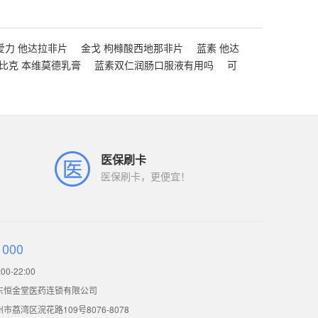
爱力 他达拉非片
金戈 枸橼酸西地那非片
蓝素 他达
比克 本维莫德乳膏
蓝素双仁润肠口服液有用吗
可
医保刷卡
医保刷卡，更便宜！
1000
0-22:00
东恒金堂医药连锁有限公司
荔湾区浣花路109号8076-8078