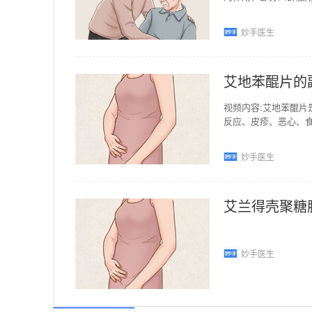
在体内被完全代谢掉，
妙手医生
艾地苯醌片的
视频内容:艾地苯醌片
反应、皮疹、恶心、
苯醌片可激活脑线粒
妙手医生
艾兰得壳聚糖
妙手医生