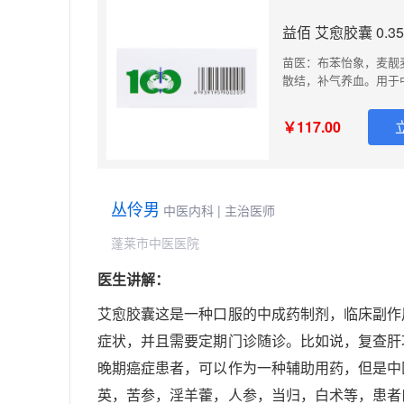
益佰 艾愈胶囊 0.35
苗医：布苯怡象，麦靓
散结，补气养血。用于
￥117.00
丛伶男
中医内科 | 主治医师
蓬莱市中医医院
医生讲解：
艾愈胶囊这是一种口服的中成药制剂，临床副作
症状，并且需要定期门诊随诊。比如说，复查肝
晚期癌症患者，可以作为一种辅助用药，但是中
英，苦参，淫羊藿，人参，当归，白术等，患者