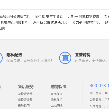
富马酸丙酚替诺福韦片
同仁堂 安宫牛黄丸
九期一 甘露特钠胶囊
希
 枸橼酸西地那非片
必利劲 盐酸达泊西汀片
爱力劲 他达拉非片
欣
坦片
隐私配送
直营药房
保密包装，充分保护个人隐私！
药房直送，更快送达。
400-078-
南
售后服务
购物保障
周一至周日 09:0
退换货政策
正品保证
公司名称：广
退换货流程
隐私保护
退款说明
O2O药店
公司地址：广州市