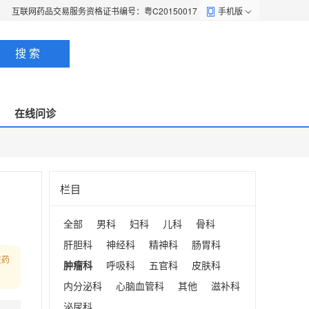
互联网药品交易服务资格证书编号：粤C20150017
手机版
搜 索
在线问诊
栏目
全部
男科
妇科
儿科
骨科
肝胆科
神经科
精神科
肠胃科
在药
肿瘤科
呼吸科
五官科
皮肤科
内分泌科
心脑血管科
其他
滋补科
泌尿科