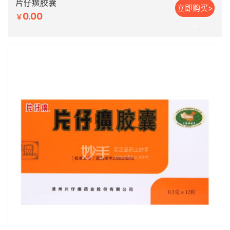
片仔癀胶囊
立即购买>
0.00
￥
>