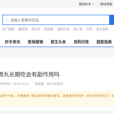
我的妙手
网站导航
热门搜索：
糖尿病
高血压
高血脂
温阳补肾
冠心病
中风
皮炎湿疹
妙手资讯
医保报销
医生头条
用药问答
就医指南
滴丸长期吃会有副作用吗
布时间：2019-12-01
阅读量：4510次阅读
品进行分享，方便患者了解日常用药相关事项。请患者在用药时（处方药须凭处方）