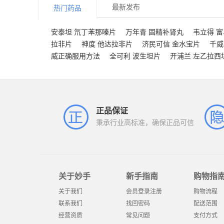
最新发布
热门药品
安泰坦 氘丁苯那嗪片
万年青 固精补肾丸
韦立得 
拉非片
神度 他达拉非片
济民可信 金水宝片
千威
威正确服用方法
全可利 波生坦片
开浦兰 左乙拉西
正品保证
秉承行业高标准，确保正品可信
关于妙手
新手指南
购物指
关于我们
会员登录注册
购物流程
联系我们
找回密码
配送范围
经营资质
常见问题
支付方式