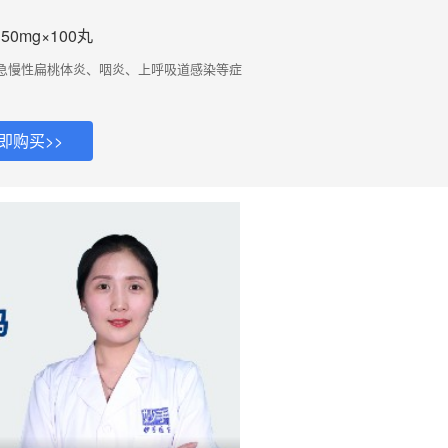
0mg×100丸
急慢性扁桃体炎、咽炎、上呼吸道感染等症
即购买>>