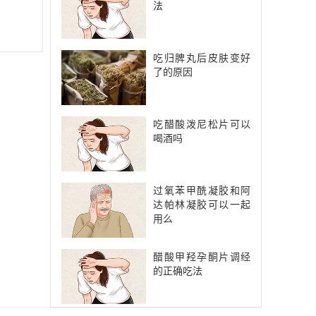
法
吃归脾丸后皮肤变好
了的原因
吃醋酸泼尼松片可以
喝酒吗
过氧苯甲酰凝胶和阿
达帕林凝胶可以一起
用么
醋酸甲羟孕酮片调经
的正确吃法