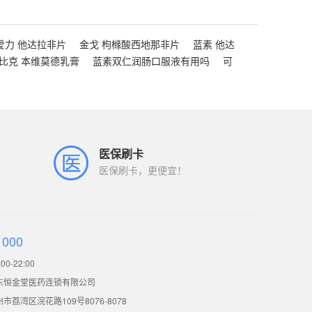
爱力 他达拉非片
金戈 枸橼酸西地那非片
蓝素 他达
比克 本维莫德乳膏
蓝素双仁润肠口服液有用吗
可
医保刷卡
医保刷卡，更便宜！
1000
0-22:00
东恒金堂医药连锁有限公司
荔湾区浣花路109号8076-8078