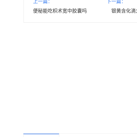
上一篇：
下一篇：
便秘能吃枳术宽中胶囊吗
银黄含化滴