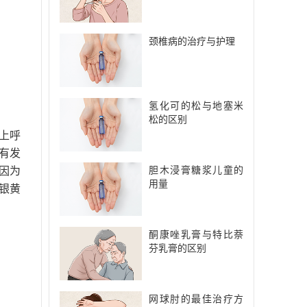
颈椎病的治疗与护理
氢化可的松与地塞米
松的区别
上呼
有发
胆木浸膏糖浆儿童的
因为
用量
银黄
酮康唑乳膏与特比萘
芬乳膏的区别
网球肘的最佳治疗方