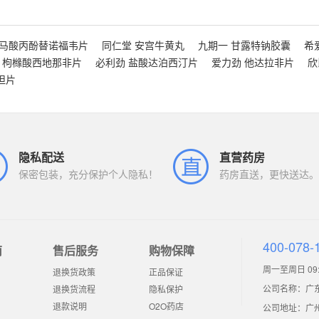
富马酸丙酚替诺福韦片
同仁堂 安宫牛黄丸
九期一 甘露特钠胶囊
希
 枸橼酸西地那非片
必利劲 盐酸达泊西汀片
爱力劲 他达拉非片
欣
坦片
隐私配送
直营药房
保密包装，充分保护个人隐私！
药房直送，更快送达。
400-078-
南
售后服务
购物保障
周一至周日 09:0
退换货政策
正品保证
公司名称：广
退换货流程
隐私保护
退款说明
O2O药店
公司地址：广州市