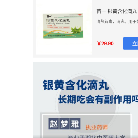
苗一 银黄含化滴丸 5
清热解毒，消炎。用于
￥29.90
立