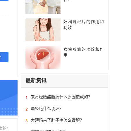
妇科调经片的作用和
功效
。
女宝胶囊的功效和作
用
看
最新资讯
来月经腰酸腰痛什么原因造成的？
1
痛经吃什么调理？
2
大姨妈来了肚子疼怎么缓解？
3
更多>