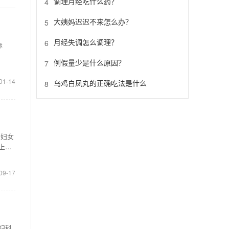
调理月经吃什么药？
4
大姨妈迟迟不来怎么办？
5
月经失调怎么调理？
6
赤
例假量少是什么原因？
7
01-14
乌鸡白凤丸的正确吃法是什么
8
于妇女
上述
09-17
妇科