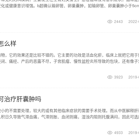
化或健康意识增强。b超确认输卵管、卵巢囊肿，如输卵管、卵巢囊肿小于5c
桂枝茯苓胶囊由
2443
2022-
怎么样
药物，它的效果还是比较不错的。它主要的功效是活血化瘀，临床上就把它用于
经闭、痛经、产后的恶露不尽，子宫肌瘤、慢性盆腔炎所导致的包块，还有像子
所出现的这些证候，
3923
2019-
可治疗肝囊肿吗
较小的不需要处理，较大的或有其他临床症状的需要手术处理。而从中医解释肝
从积日久导致气滞血痛，气滞则胀、血闭则痛，湿浊内阻则托腹满闷，因此可选
，散结。方中桂枝为
4933
2019-