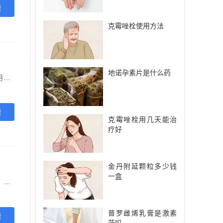
看
克霉唑栓使用方法
地诺孕素片是什么药
【功能主治】 疏肝健脾，解郁清热，养血调经。用于肝郁脾弱，血虚发热，两胁作痛，头晕目眩，月经不调等症。
看
克霉唑栓用几天能治
疗好
金丹附延颗粒多少钱
一盒
【功能主治】 滋阴清热，安神除烦。用于绝经期前后诸证。阴虚火旺者，症见潮热面红、自汗盗汗、心烦不宁、失眠多梦、头晕耳鸣、腰膝酸软、手足心热；妇女卵巢功能衰退更年期综合征见上述表现者。
普罗雌烯乳膏是激素
看
药吗