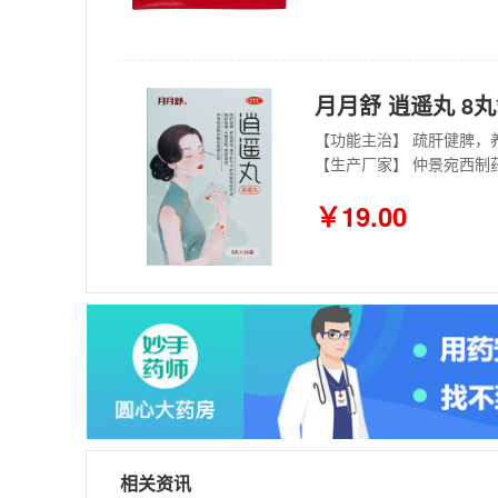
月月舒 逍遥丸 8丸
【功能主治】 疏肝健脾
【生产厂家】 仲景宛西制
￥19.00
相关资讯