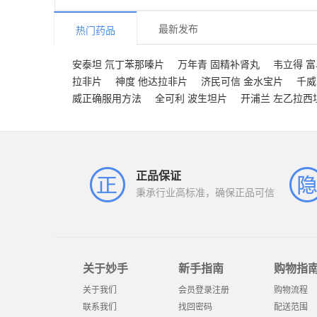
最新发布
热门药品
安泰坦 氘丁苯那嗪片
万年青 固精补肾丸
韦立得 
拉非片
神度 他达拉非片
济民可信 金水宝片
千威
威正确服用方法
全可利 波生坦片
开浦兰 左乙拉西
正品保证
秉承行业高标准，确保正品可信
关于妙手
新手指南
购物指
关于我们
会员登录注册
购物流程
联系我们
找回密码
配送范围