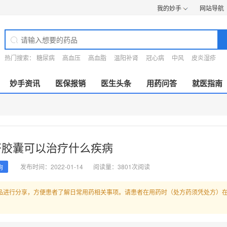
我的妙手
网站导航
热门搜索：
糖尿病
高血压
高血脂
温阳补肾
冠心病
中风
皮炎湿疹
妙手资讯
医保报销
医生头条
用药问答
就医指南
苓胶囊可以治疗什么疾病
发布时间：2022-01-14
阅读量：3801次阅读
询
品进行分享，方便患者了解日常用药相关事项。请患者在用药时（处方药须凭处方）