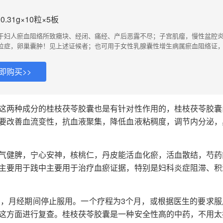
.31g×10粒×5板
于妇人瘀血阻络所致癥块、经闭、痛经、产后恶露不尽；子宫肌瘤，慢性盆腔
位症，卵巢囊肿！见上述证候者；也可用于女性乳腺囊性增生病属瘀血阻络证
、胸胁胀闷；或用于前列腺增生属瘀阻膀胱证，症见小便不爽、尿细如线或点滴
即购买>>
这两种成分的桂枝茯苓胶囊也是有针对性作用的，桂枝茯苓胶囊
要改善血流变性，抗血液聚集，降低血液粘稠度，调节内分泌，
气健脾，宁心安神，核桃仁，丹皮能活血化瘀，活血散结，芍药
主要用于践中主要用于治疗血瘀证据，特别是妇科炎症阻滞、积
用，月经期间停止服用。一个疗程为3个月，或根据医生的要求服
这方面进行复查。桂枝茯苓胶囊是一种安全性高的中药，不用太