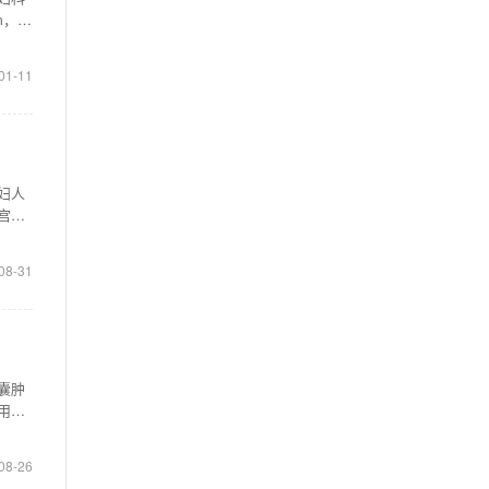
m，一
01-11
妇人
宫内
08-31
囊肿
用桂
08-26