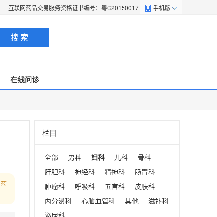
互联网药品交易服务资格证书编号：粤C20150017
手机版
搜 索
在线问诊
栏目
全部
男科
妇科
儿科
骨科
肝胆科
神经科
精神科
肠胃科
在药
肿瘤科
呼吸科
五官科
皮肤科
内分泌科
心脑血管科
其他
滋补科
泌尿科