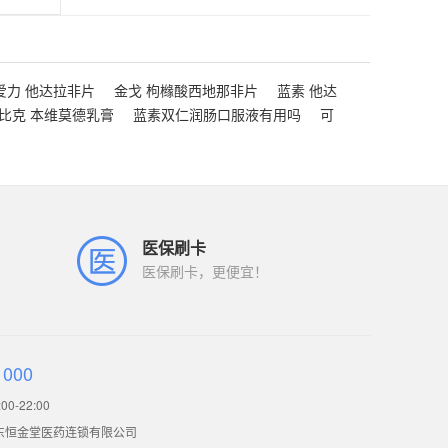
爱力 他达拉非片
金戈 枸橼酸西地那非片
蓝素 他达
比克 本维莫德乳膏
蓝素双仁润肠口服液有用吗
可
医保刷卡
医保刷卡，更便宜！
1000
0-22:00
东恒金堂医药连锁有限公司