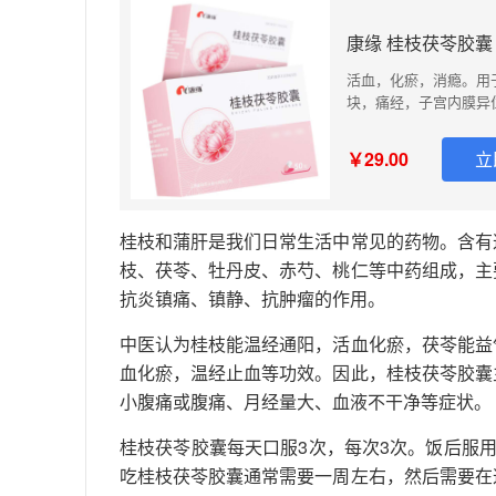
康缘 桂枝茯苓胶囊 0
活血，化瘀，消瘾。用
块，痛经，子宫内膜异
见乳房疼痛.乳房肿块
下，小腹胀痛者。
￥29.00
立
桂枝和蒲肝是我们日常生活中常见的药物。含有
枝、茯苓、牡丹皮、赤芍、桃仁等中药组成，主
抗炎镇痛、镇静、抗肿瘤的作用。
中医认为桂枝能温经通阳，活血化瘀，茯苓能益
血化瘀，温经止血等功效。因此，桂枝茯苓胶囊
小腹痛或腹痛、月经量大、血液不干净等症状。
桂枝茯苓胶囊每天口服3次，每次3次。饭后服
吃桂枝茯苓胶囊通常需要一周左右，然后需要在