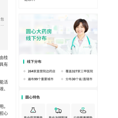
炎包
，症
而
由桂
具有
能活
液、
用。
担心