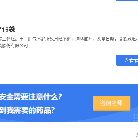
*16袋
，养血调经。用于肝气不舒所致月经不调，胸胁胀痛，头晕目眩，食欲减退
药股份有限公司
去看