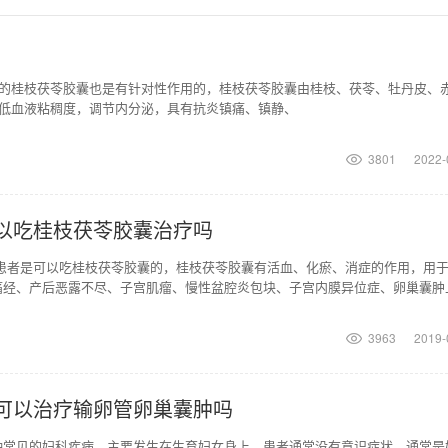
的桂枝茯苓胶囊也是有针对性作用的，桂枝茯苓胶囊由桂枝、茯苓、牡丹皮、
低血液粘稠度，调节内分泌，具有抗炎镇痛、镇静、
3801
2022-
以吃桂枝茯苓胶囊治疗吗
炎患者是可以吃桂枝茯苓胶囊的，桂枝茯苓胶囊有活血、化瘀、消症的作用，用
痛经、产后恶露不尽、子宫肌瘤、慢性盆腔炎包块、子宫内膜异位症、卵巢囊肿
女乳腺囊性增生病
3963
2019-
可以治疗输卵管卵巢囊肿吗
种常见的妇科疾病，主要发生在生育妇女身上。患者通常没有意识症状，通常是