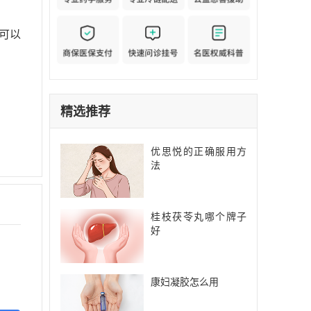
可以
精选推荐
优思悦的正确服用方
法
桂枝茯苓丸哪个牌子
好
康妇凝胶怎么用