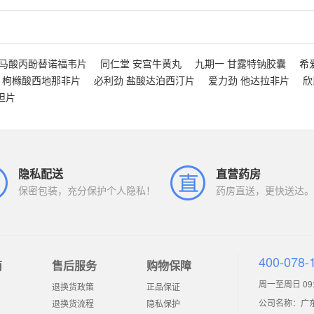
富马酸丙酚替诺福韦片
同仁堂 安宫牛黄丸
九期一 甘露特钠胶囊
希
 枸橼酸西地那非片
必利劲 盐酸达泊西汀片
爱力劲 他达拉非片
欣
坦片
隐私配送
直营药房
保密包装，充分保护个人隐私！
药房直送，更快送达。
400-078-
南
售后服务
购物保障
周一至周日 09:0
退换货政策
正品保证
公司名称：广
退换货流程
隐私保护