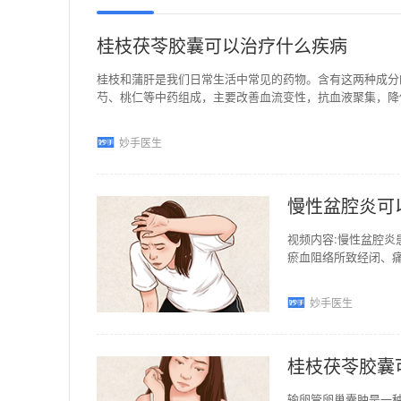
桂枝茯苓胶囊可以治疗什么疾病
桂枝和蒲肝是我们日常生活中常见的药物。含有这两种成分
芍、桃仁等中药组成，主要改善血流变性，抗血液聚集，降
妙手医生
慢性盆腔炎可
视频内容:慢性盆腔
瘀血阻络所致经闭、
证候者，也可用于妇
妙手医生
桂枝茯苓胶囊
输卵管卵巢囊肿是一