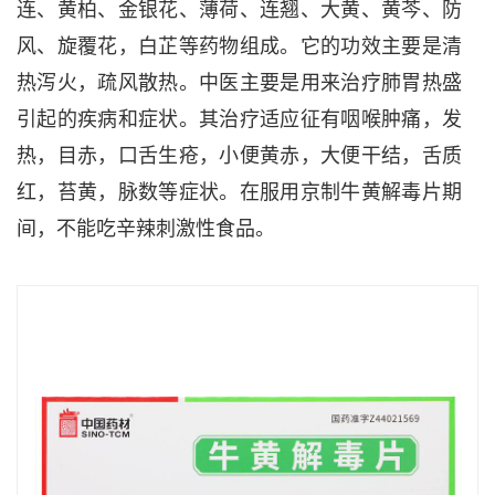
连、黄柏、金银花、薄荷、连翘、大黄、黄芩、防
风、旋覆花，白芷等药物组成。它的功效主要是清
热泻火，疏风散热。中医主要是用来治疗肺胃热盛
引起的疾病和症状。其治疗适应征有咽喉肿痛，发
热，目赤，口舌生疮，小便黄赤，大便干结，舌质
红，苔黄，脉数等症状。在服用京制牛黄解毒片期
间，不能吃辛辣刺激性食品。