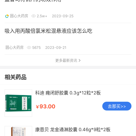
圆心大药房
2.5w+
2023-09-25
吸入用丙酸倍氯米松混悬液应该怎么吃
圆心大药房
5675
2023-09-21
更多最新资讯
相关药品
科迪 癃闭舒胶囊 0.3g*12粒*2板
93.00
去那买>>
￥
康恩贝 龙金通淋胶囊 0.46g*9粒*2板