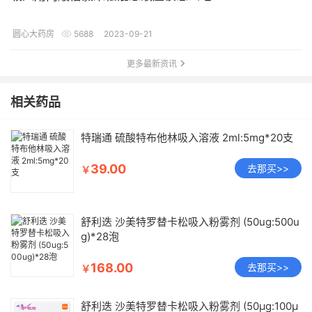
圆心大药房
5688
2023-09-21
更多最新资讯
相关药品
特瑞通 硫酸特布他林吸入溶液 2ml:5mg*20支
39.00
去那买>>
￥
舒利迭 沙美特罗替卡松吸入粉雾剂 (50ug:500u
g)*28泡
168.00
去那买>>
￥
舒利迭 沙美特罗替卡松吸入粉雾剂 (50μg:100μ