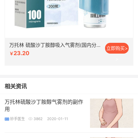
万托林 硫酸沙丁胺醇吸入气雾剂(国内分装) 100μg×200揿
立即购买>
23.20
￥
>
相关资讯
万托林硫酸沙丁胺醇气雾剂的副作
用
妙手医生
3862
2020-01-11