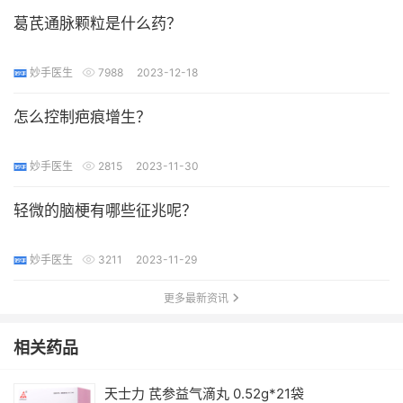
葛芪通脉颗粒是什么药？
妙手医生
7988
2023-12-18
怎么控制疤痕增生？
妙手医生
2815
2023-11-30
轻微的脑梗有哪些征兆呢？
妙手医生
3211
2023-11-29
更多最新资讯
相关药品
天士力 芪参益气滴丸 0.52g*21袋