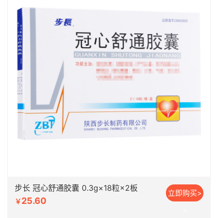
步长 冠心舒通胶囊 0.3g×18粒×2板
立即购买>
25.60
￥
>