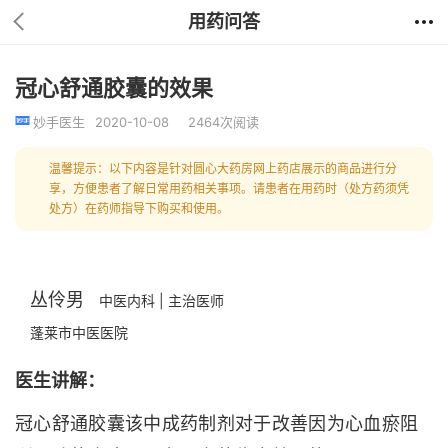
用药问答
冠心舒通胶囊的效果
妙手医生
2020-10-08
2464次阅读
温馨提示：以下内容是针对圆心大药房网上药店展示的商品进行分
享，方便患者了解日常用药相关事项。请患者在用药时（处方药须凭
处方）在药师指导下购买和使用。
丛伶男
中医内科 | 主治医师
蓬莱市中医医院
医生讲解：
冠心舒通胶囊该中成药制剂对于改善因为心血瘀阻