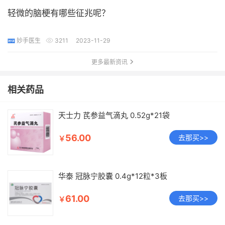
轻微的脑梗有哪些征兆呢？
妙手医生
3211
2023-11-29
更多最新资讯
相关药品
天士力 芪参益气滴丸 0.52g*21袋
56.00
去那买>>
￥
华泰 冠脉宁胶囊 0.4g*12粒*3板
61.00
去那买>>
￥