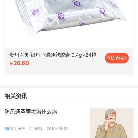
贵州百灵 银丹心脑通软胶囊 0.4g×24粒
立即购买>
26.60
￥
>
相关资讯
防风通圣颗粒治什么病
妙手医生
3681
2019-08-31