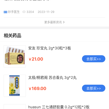
妙手医生
3204
2023-11-29
更多最新资讯
相关药品
安友 珍宝丸 2g*30粒*3板
21.00
去那买>>
￥
太极/桐君阁 苏合香丸 3g*2丸
169.00
去那买>>
￥
huasun 三七通舒胶囊 0.2g*12粒*2板