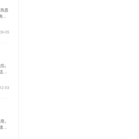
发热恶
病
09-05
反应。
这种
12-03
服用，
清热