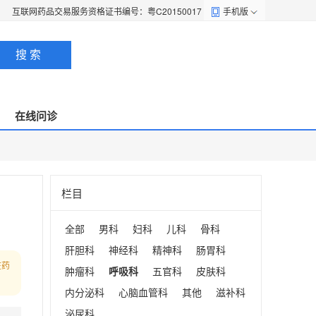
互联网药品交易服务资格证书编号：粤C20150017
手机版
搜 索
在线问诊
栏目
全部
男科
妇科
儿科
骨科
肝胆科
神经科
精神科
肠胃科
在药
肿瘤科
呼吸科
五官科
皮肤科
内分泌科
心脑血管科
其他
滋补科
泌尿科