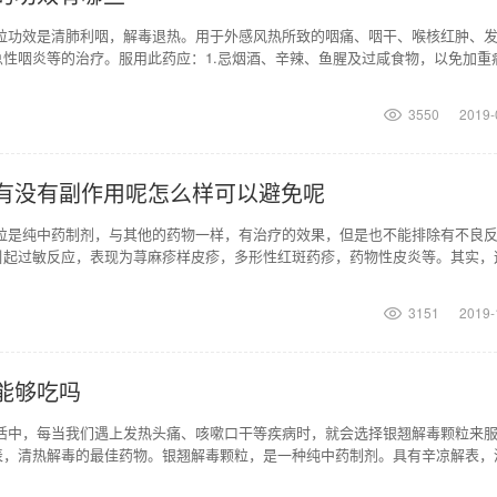
颗粒功效是清肺利咽，解毒退热。用于外感风热所致的咽痛、咽干、喉核红肿、
性咽炎等的治疗。服用此药应：1.忌烟酒、辛辣、鱼腥及过咸食物，以免加重
间同时服用滋补
3550
2019-
有没有副作用呢怎么样可以避免呢
颗粒是纯中药制剂，与其他的药物一样，有治疗的效果，但是也不能排除有不良
引起过敏反应，表现为荨麻疹样皮疹，多形性红斑药疹，药物性皮炎等。其实，
不用过度担心。为
3151
2019-
能够吃吗
生活中，每当我们遇上发热头痛、咳嗽口干等疾病时，就会选择银翘解毒颗粒来
表，清热解毒的最佳药物。银翘解毒颗粒，是一种纯中药制剂。具有辛凉解表，
热感冒，发热头痛