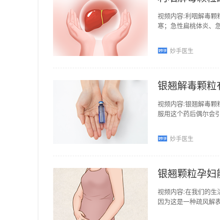
视频内容:利咽解毒
寒；急性扁桃体炎、急
情。2.不宜在服药期
妙手医生
银翘解毒颗粒
视频内容:银翘解毒
服用这个药后偶尔会
情况是比较少见的，
妙手医生
银翘颗粒孕妇
视频内容:在我们的
因为这是一种疏风解
解毒的功效。用于风