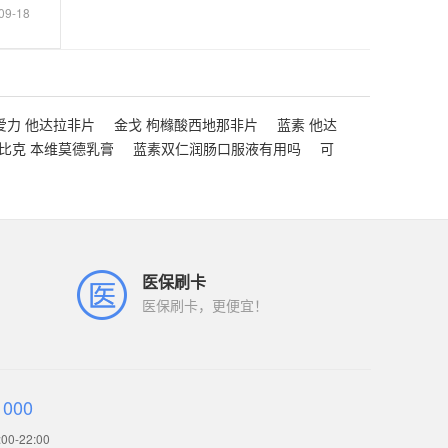
09-18
爱力 他达拉非片
金戈 枸橼酸西地那非片
蓝素 他达
比克 本维莫德乳膏
蓝素双仁润肠口服液有用吗
可
医保刷卡
医保刷卡，更便宜！
1000
0-22:00