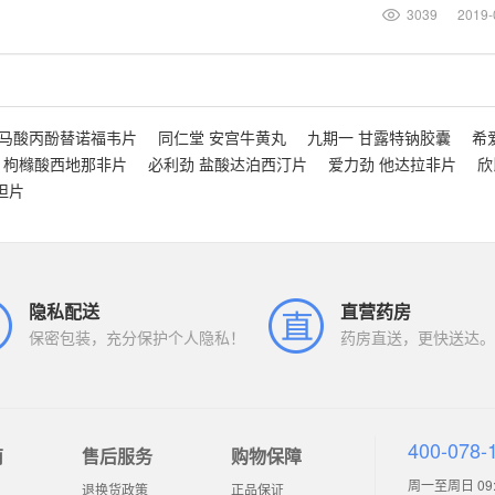
3039
2019-
富马酸丙酚替诺福韦片
同仁堂 安宫牛黄丸
九期一 甘露特钠胶囊
希
 枸橼酸西地那非片
必利劲 盐酸达泊西汀片
爱力劲 他达拉非片
欣
坦片
隐私配送
直营药房
保密包装，充分保护个人隐私！
药房直送，更快送达。
400-078-
南
售后服务
购物保障
周一至周日 09:0
退换货政策
正品保证