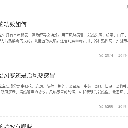
的功效如何
颗粒它具有辛凉解表，清热解毒之功效。用于风热感冒，发热头痛，咳嗽，口干
誉为清热解毒的良药。既能宣散风热，还善清解血毒，用于各种热性病，如身热
、咽喉肿痛等症，
2974
2019-
治风寒还是治风热感冒
粒主要成分是金银花、连翘、薄荷、荆芥、淡豆豉、牛蒡子(炒)、桔梗、淡竹叶
有疏风解表，清热解毒的功效。风热感冒的时候，症状表现为发热重、微恶风、
疼痛、咳嗽、痰
5266
2019-
的功效有哪些