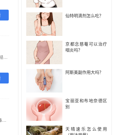
看
仙特明滴剂怎么吃？
京都念慈菴可以治疗
咽炎吗？
【功能主治】 用于儿童普通感冒或流行性感冒引起的发热。也用于缓解轻至中度疼痛如关 节痛、神经痛、偏头痛、痛经。
阿斯美副作用大吗？
看
宝丽亚和布地奈德区
别
【功能主治】 适用于缓解普通感冒或流行性感冒引起的发热、头痛、四肢酸痛、打喷嚏、流鼻涕、鼻塞、咽痛等症状，也可用于流行性感冒的预防和治疗。
天晴速乐怎么使用
（用法用量）