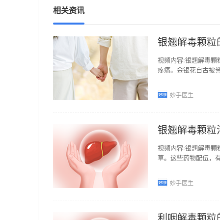
相关资讯
银翘解毒颗粒
视频内容:银翘解毒
疼痛。金银花自古被
疹、发斑、热毒疮痈
妙手医生
银翘解毒颗粒
视频内容:银翘解毒颗
草。这些药物配伍，
痛、有汗、咽喉红肿
妙手医生
利咽解毒颗粒