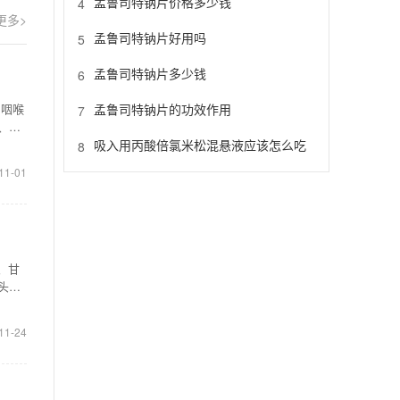
孟鲁司特钠片价格多少钱
4
更多>
孟鲁司特钠片好用吗
5
孟鲁司特钠片多少钱
6
孟鲁司特钠片的功效作用
，咽喉
7
、发
吸入用丙酸倍氯米松混悬液应该怎么吃
8
11-01
、甘
头胀
11-24