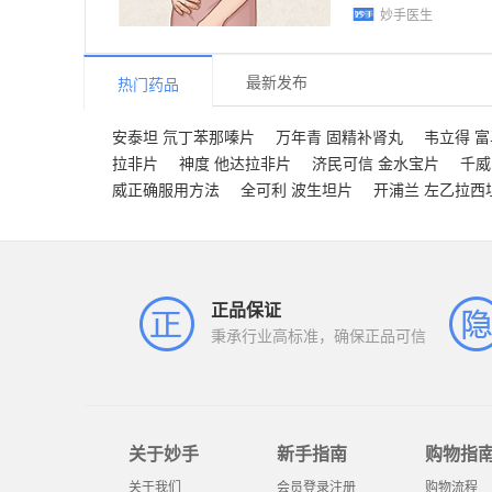
妙手医生
最新发布
热门药品
安泰坦 氘丁苯那嗪片
万年青 固精补肾丸
韦立得 
拉非片
神度 他达拉非片
济民可信 金水宝片
千威
威正确服用方法
全可利 波生坦片
开浦兰 左乙拉西
正品保证
秉承行业高标准，确保正品可信
关于妙手
新手指南
购物指
关于我们
会员登录注册
购物流程