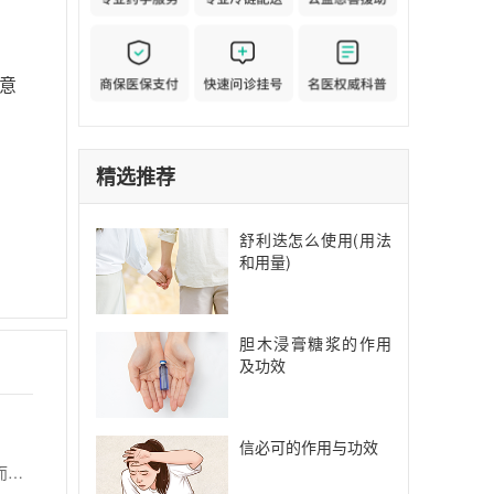
意
精选推荐
舒利迭怎么使用(用法
和用量)
胆木浸膏糖浆的作用
及功效
信必可的作用与功效
【功能主治】 疏风解表，散寒除湿。用于外感风寒挟湿所致的感冒，症见恶寒、发热、无汗、头重而痛、肢体酸痛。