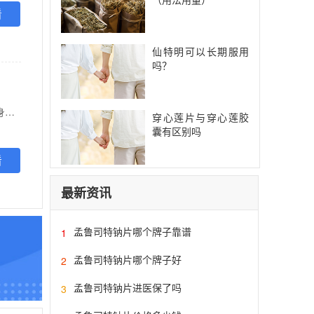
看
仙特明可以长期服用
吗？
【功能主治】 疏风解表，清热解毒。用于风热感冒，发烧，头痛，鼻塞流涕，喷嚏，咽喉肿痛，全身酸痛等症。
穿心莲片与穿心莲胶
囊有区别吗
看
最新资讯
孟鲁司特钠片哪个牌子靠谱
1
孟鲁司特钠片哪个牌子好
2
孟鲁司特钠片进医保了吗
3