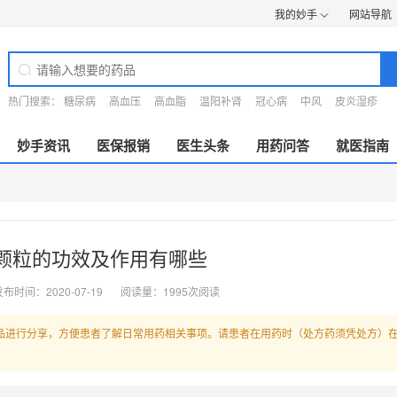
我的妙手
网站导航
热门搜索：
糖尿病
高血压
高血脂
温阳补肾
冠心病
中风
皮炎湿疹
妙手资讯
医保报销
医生头条
用药问答
就医指南
颗粒的功效及作用有哪些
布时间：2020-07-19
阅读量：1995次阅读
品进行分享，方便患者了解日常用药相关事项。请患者在用药时（处方药须凭处方）