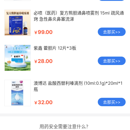
必喷（医药）复方熊胆通鼻喷雾剂 15ml 疏风通
窍 急性鼻炎鼻塞流涕
99.00
去那买>>
￥
紫鑫 藿胆片 12片*3板
28.00
去那买>>
￥
澳博达 盐酸西替利嗪滴剂 (10ml:0.1g)*20ml*1
瓶
32.00
去那买>>
￥
用药安全需要注意什么？