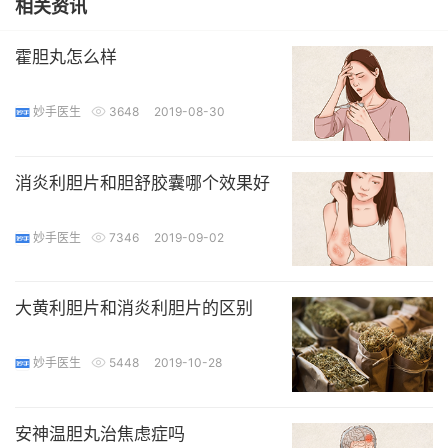
相关资讯
霍胆丸怎么样
妙手医生
3648
2019-08-30
消炎利胆片和胆舒胶囊哪个效果好
妙手医生
7346
2019-09-02
大黄利胆片和消炎利胆片的区别
妙手医生
5448
2019-10-28
安神温胆丸治焦虑症吗