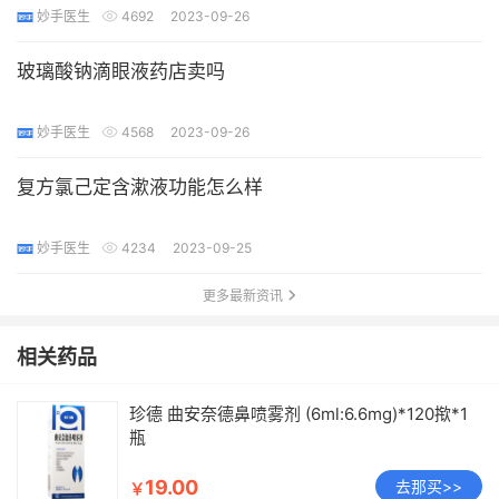
妙手医生
4692
2023-09-26
玻璃酸钠滴眼液药店卖吗
妙手医生
4568
2023-09-26
复方氯己定含漱液功能怎么样
妙手医生
4234
2023-09-25
更多最新资讯
相关药品
珍德 曲安奈德鼻喷雾剂 (6ml:6.6mg)*120揿*1
瓶
19.00
去那买>>
￥