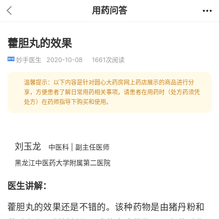
用药问答
藿胆丸的效果
妙手医生
2020-10-08
1661次阅读
温馨提示：以下内容是针对圆心大药房网上药店展示的商品进行分
享，方便患者了解日常用药相关事项。请患者在用药时（处方药须凭
处方）在药师指导下购买和使用。
刘玉龙
中医科 | 副主任医师
黑龙江中医药大学附属第二医院
医生讲解：
藿胆丸的效果还是不错的。该种药物是由猪丹粉和