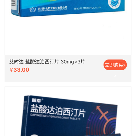
艾时达 盐酸达泊西汀片 30mg×3片
立即购买>
33.00
￥
>