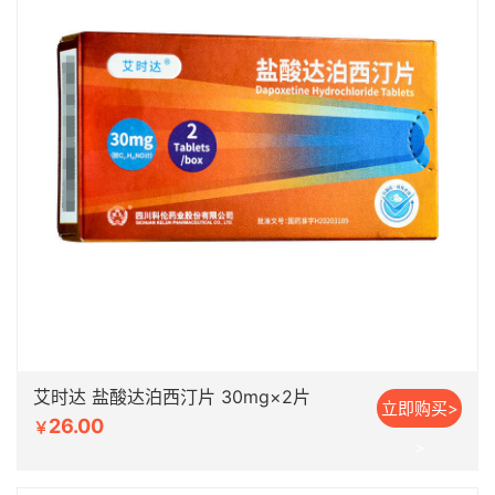
艾时达 盐酸达泊西汀片 30mg×2片
立即购买>
26.00
￥
>