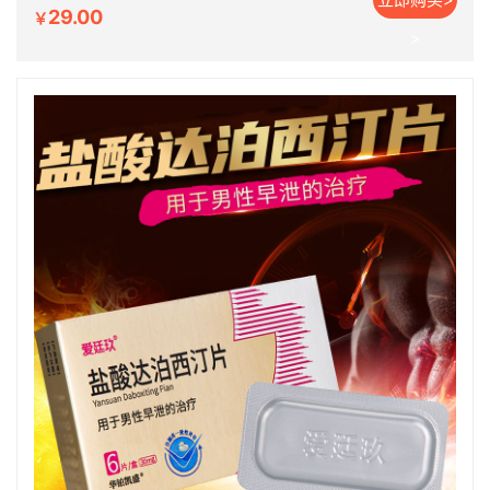
29.00
￥
>