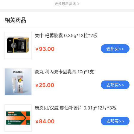
更多最新资讯
相关药品
关中 杞蓉胶囊 0.35g*12粒*2板
93.00
去那买>>
￥
豪丸 利丙双卡因乳膏 10g*1支
25.00
去那买>>
￥
康恩贝/汉威 鹿仙补肾片 0.31g*12片*3板
84.00
去那买>>
￥