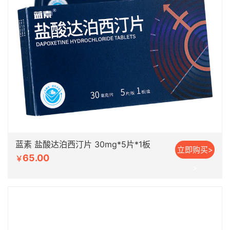
蓝素 盐酸达泊西汀片 30mg*5片*1板
立即购买>
65.00
￥
>