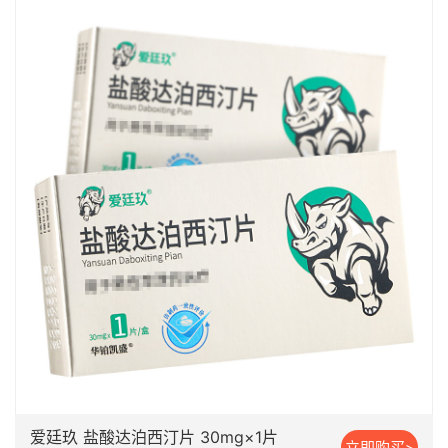
爱廷玖 盐酸达泊西汀片 30mg×1片
立即购买>