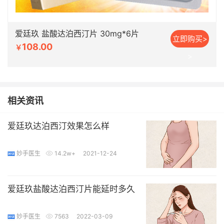
爱廷玖 盐酸达泊西汀片 30mg*6片
立即购买>
108.00
￥
>
相关资讯
爱廷玖达泊西汀效果怎么样
妙手医生
14.2w+
2021-12-24
爱廷玖盐酸达泊西汀片能延时多久
妙手医生
7563
2022-03-09