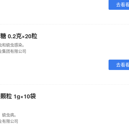
去看
 0.2克×20粒
虫和蛲虫感染。
业集团有限公司
去看
粒 1g×10袋
、蛲虫病。
业有限公司