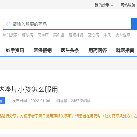
我的妙手
网站导航
热门搜索：
糖尿病
高血压
高血脂
温阳补肾
冠心病
中风
皮炎湿疹
妙手资讯
医保报销
医生头条
用药问答
就医指南
达唑片小孩怎么服用
发布时间：2022-01-06
阅读量：2467次阅读
询
品进行分享，方便患者了解日常用药相关事项。请患者在用药时（处方药须凭处方）