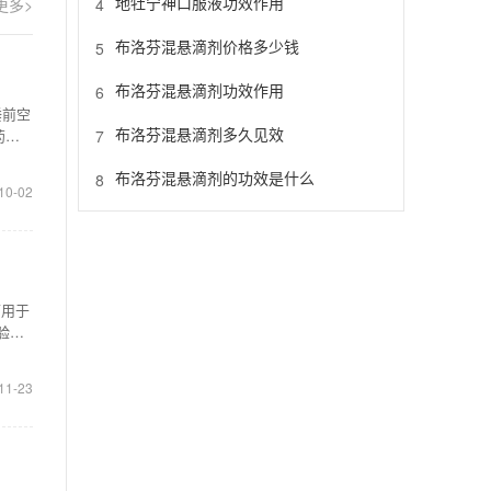
地牡宁神口服液功效作用
4
更多>
布洛芬混悬滴剂价格多少钱
5
布洛芬混悬滴剂功效作用
6
睡前空
布洛芬混悬滴剂多久见效
7
药两
布洛芬混悬滴剂的功效是什么
8
10-02
可用于
验表
11-23