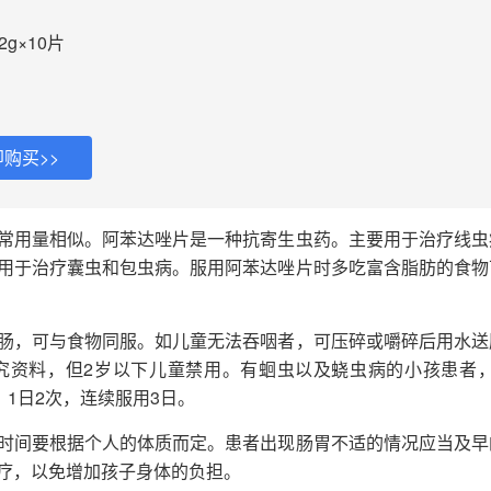
2g×10片
购买>>
常用量相似。阿苯达唑片是一种抗寄生虫药。主要用于治疗线虫
用于治疗囊虫和包虫病。服用阿苯达唑片时多吃富含脂肪的食物
肠，可与食物同服。如儿童无法吞咽者，可压碎或嚼碎后用水送
究资料，但2岁以下儿童禁用。有蛔虫以及蛲虫病的小孩患者，
g，1日2次，连续服用3日。
时间要根据个人的体质而定。患者出现肠胃不适的情况应当及早
疗，以免增加孩子身体的负担。