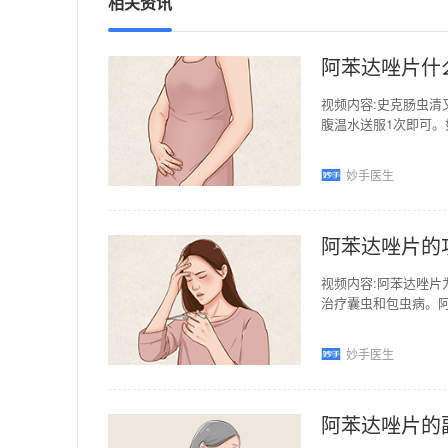
相关资讯
阿苯达唑片什
视频内容:史克肠虫清
腹温水送服1次即可。
周后补服一片。另外
妙手医生
阿苯达唑片的
视频内容:阿苯达唑
治疗囊虫和包虫病。阿
明，阿苯达唑片毒性
妙手医生
阿苯达唑片的