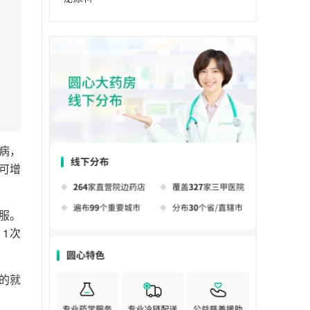
病，
可增
服。
1次
的就