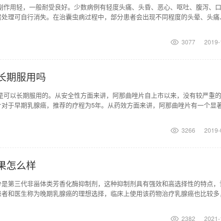
片副作用轻，一般耐受良好。少数病例有轻度头痛、头昏、恶心、呕吐、腹泻、
需处理可自行消失。在治囊虫病过程中，部分患者会出现不同程度的头晕、头痛
反应程度与囊虫数
3077
2019-
长期服用吗
片是可以长期服用的。从安全性方面来讲，阿那曲唑片自上市以来，没有较严重
片对于早期乳腺癌，推荐的疗程为5年。从药效方面来讲，阿那曲唑片有一个显
使用后药效有一
3266
2019-
果怎么样
分是第三代非甾体类芳香化酶抑制剂，这种抑制剂具有强效和高选择性的特点，
患者和医生称为晚期乳腺癌的理想选择，临床上使用该药物治疗乳腺癌也比较多
曲唑片在用于治疗晚
2382
2021-