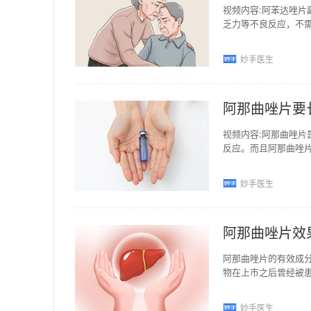
视频内容:阿苯达唑
乏力等不良反应，不
热、荨麻疹等反应，
妙手医生
阿那曲唑片要
视频内容:阿那曲唑
反应。而且阿那曲唑
点就是见效比较慢，
妙手医生
阿那曲唑片效
阿那曲唑片的有效成
物在上市之后曾经被
过临床的验证，阿那
妙手医生