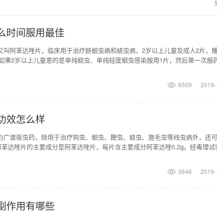
么时间服用最佳
又叫阿苯达唑片，临床用于治疗肠蛔虫病和蛲虫病，2岁以上儿童及成人2片，
如果2岁以上儿童患的是单纯蛲虫、单纯轻度蛔虫感染服用1片，然后第一次服
，一年四季都
6509
2019-
功效怎么样
片为广谱驱虫药，除用于治疗钩虫、蛔虫、鞭虫、蛲虫、施毛虫等线虫病外，还
苯达唑片的主要成分是阿苯达唑片，每片含主要成分阿苯达唑0.2g。经毒理试
小，安全，所
3646
2019-
副作用有哪些