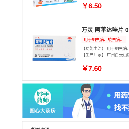
￥6.50
万灵 阿苯达唑片 0.
用于蛔虫病、蛲虫病。
【功能主治】 用于蛔虫病
【生产厂家】 广州白云山
￥7.60