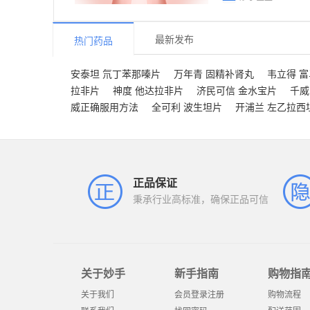
最新发布
热门药品
安泰坦 氘丁苯那嗪片
万年青 固精补肾丸
韦立得 
拉非片
神度 他达拉非片
济民可信 金水宝片
千威
威正确服用方法
全可利 波生坦片
开浦兰 左乙拉西
正品保证
秉承行业高标准，确保正品可信
关于妙手
新手指南
购物指
关于我们
会员登录注册
购物流程