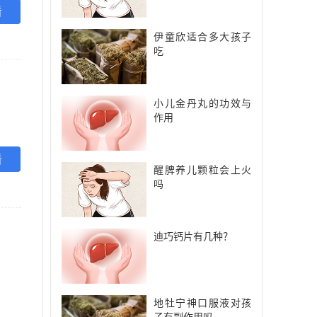
看
伊童欣适合多大孩子
吃
小儿金丹丸的功效与
作用
看
醒脾养儿颗粒会上火
吗
迪巧钙片有几种？
地牡宁神口服液对孩
子有副作用吗