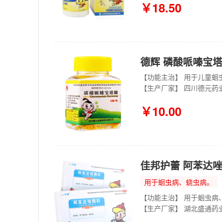
￥18.50
德辉 磷酸哌嗪宝塔糖
【功能主治】 用于儿童蛔
【生产厂家】 四川德元药
￥10.00
佳邦护蕾 阿苯达唑颗
用于蛔虫病、蛲虫病。
【功能主治】 用于蛔虫病
【生产厂家】 湖北盛通药