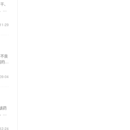
口干、
、发
11-29
的不良
著的特
09-04
该药
，经
12-24