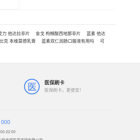
爱力 他达拉非片
金戈 枸橼酸西地那非片
蓝素 他达
比克 本维莫德乳膏
蓝素双仁润肠口服液有用吗
可
医保刷卡
医保刷卡，更便宜！
1000
0-22:00
东恒金堂医药连锁有限公司