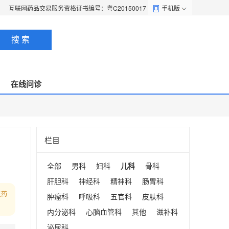
互联网药品交易服务资格证书编号：粤C20150017
手机版
搜 索
在线问诊
栏目
全部
男科
妇科
儿科
骨科
肝胆科
神经科
精神科
肠胃科
在药
肿瘤科
呼吸科
五官科
皮肤科
内分泌科
心脑血管科
其他
滋补科
泌尿科