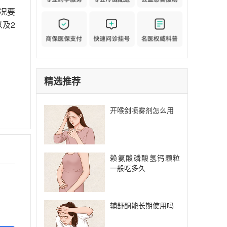
况要
及2
精选推荐
开喉剑喷雾剂怎么用
赖氨酸磷酸氢钙颗粒
一般吃多久
辅舒酮能长期使用吗