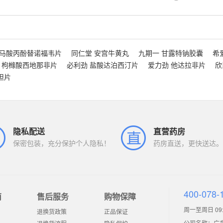
富马酸丙酚替诺福韦片
同仁堂 安宫牛黄丸
九期一 甘露特钠胶囊
希
 枸橼酸西地那非片
必利劲 盐酸达泊西汀片
爱力劲 他达拉非片
欣
坦片
隐私配送
直营药房
保密包装，充分保护个人隐私！
药房直送，更快送达。
400-078-
南
售后服务
购物保障
周一至周日 09:0
退换货政策
正品保证
公司名称：广