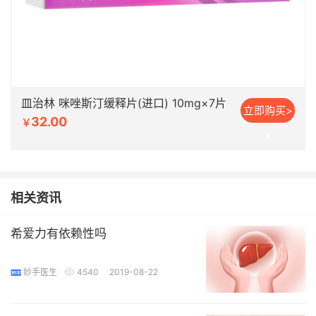
皿治林 咪唑斯汀缓释片(进口) 10mg×7片
立即购买>
32.00
￥
>
相关资讯
希爱力有依赖性吗
妙手医生
4540
2019-08-22