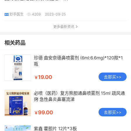
妙手医生
4209
2023-09-25
更多最新资讯
相关药品
珍德 曲安奈德鼻喷雾剂 (6ml:6.6mg)*120揿*1
瓶
19.00
去那买>>
￥
必喷（医药）复方熊胆通鼻喷雾剂 15ml 疏风通
窍 急性鼻炎鼻塞流涕
99.00
去那买>>
￥
紫鑫 藿胆片 12片*3板