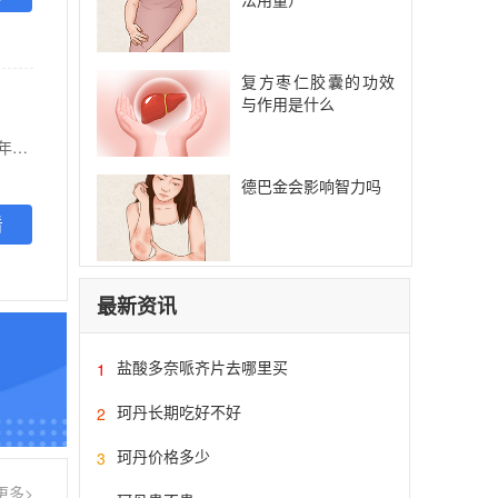
复方枣仁胶囊的功效
与作用是什么
【功能主治】 治疗硬皮病、红斑狼疮、斑秃、皮肌炎的辅助用药，亦可用于调治神经 衰弱和妇女更年期综合症。
德巴金会影响智力吗
看
最新资讯
盐酸多奈哌齐片去哪里买
1
珂丹长期吃好不好
2
珂丹价格多少
3
更多>