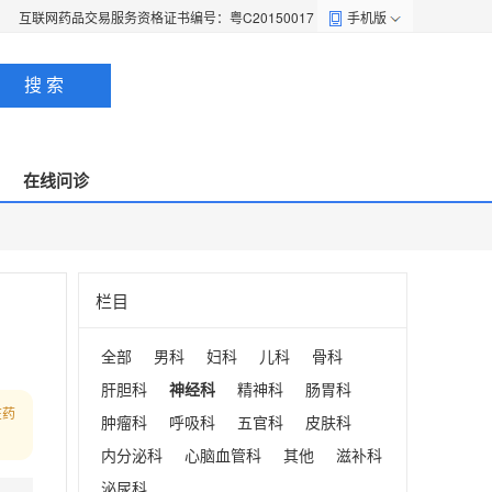
互联网药品交易服务资格证书编号：粤C20150017
手机版
搜 索
在线问诊
栏目
全部
男科
妇科
儿科
骨科
肝胆科
神经科
精神科
肠胃科
在药
肿瘤科
呼吸科
五官科
皮肤科
内分泌科
心脑血管科
其他
滋补科
泌尿科