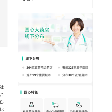
牡
合
伤
比