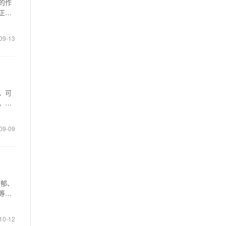
的作
正常
09-13
，可
，无
09-09
解郁、
等在
10-12