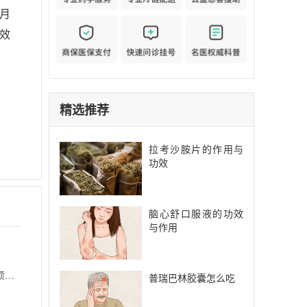
月
效
精选推荐
拉考沙胺片的作用与
功效
脑心舒口服液的功效
与作用
【功能主治】 清虚热，滋肝肾，宁心养神。用于女性更年期综合征阴虚内热证，症见烘热汗出，心烦易怒，手足心热，失眠多梦，腰膝酸软，口干，便秘等症。
普瑞巴林胶囊怎么吃