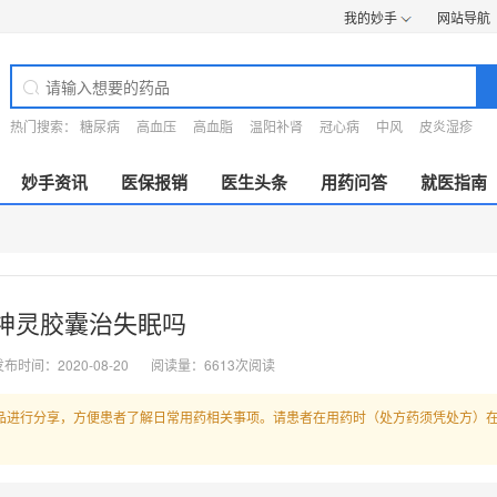
我的妙手
网站导航
热门搜索：
糖尿病
高血压
高血脂
温阳补肾
冠心病
中风
皮炎湿疹
妙手资讯
医保报销
医生头条
用药问答
就医指南
神灵胶囊治失眠吗
布时间：2020-08-20
阅读量：6613次阅读
品进行分享，方便患者了解日常用药相关事项。请患者在用药时（处方药须凭处方）