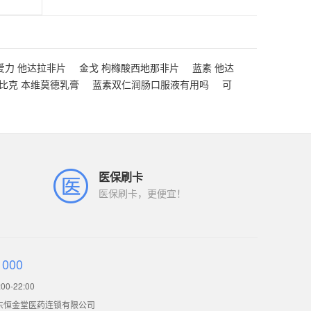
爱力 他达拉非片
金戈 枸橼酸西地那非片
蓝素 他达
比克 本维莫德乳膏
蓝素双仁润肠口服液有用吗
可
医保刷卡
医保刷卡，更便宜！
1000
0-22:00
东恒金堂医药连锁有限公司