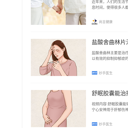
近年来，人们的生活
息时间，使得很多人
工作。对此不少人听
尚言健康
盐酸舍曲林片
盐酸舍曲林主要是治
以有效的抑制抑郁症
论是否服用抗抑郁的
妙手医生
舒眠胶囊能治
视频内容:舒眠胶囊
宁心安神用于肝郁伤
药物治疗的同时常需
妙手医生