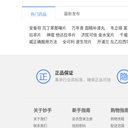
最新发布
热门药品
安泰坦 氘丁苯那嗪片
万年青 固精补肾丸
韦立得 
拉非片
神度 他达拉非片
济民可信 金水宝片
千威
威正确服用方法
全可利 波生坦片
开浦兰 左乙拉西
正品保证
秉承行业高标准，确保正品可信
关于妙手
新手指南
购物指
关于我们
会员登录注册
购物流程
联系我们
找回密码
配送范围