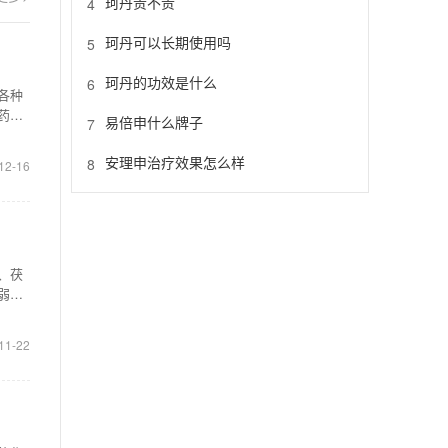
珂丹贵不贵
4
珂丹可以长期使用吗
5
珂丹的功效是什么
6
各种
药中
易倍申什么牌子
7
安理申治疗效果怎么样
8
12-16
、茯
弱、
11-22