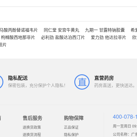
富马酸丙酚替诺福韦片
同仁堂 安宫牛黄丸
九期一 甘露特钠胶囊
希
 枸橼酸西地那非片
必利劲 盐酸达泊西汀片
爱力劲 他达拉非片
欣
坦片
隐私配送
直营药房
保密包装，充分保护个人隐私！
药房直送，更快送达。
400-078-
南
售后服务
购物保障
周一至周日 09:0
退换货政策
正品保证
公司名称：广
退换货流程
隐私保护