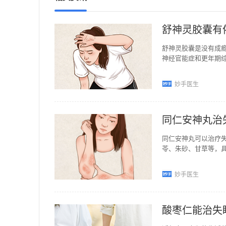
舒神灵胶囊有
舒神灵胶囊是没有成
神经官能症和更年期
提取有效成份精制而
妙手医生
同仁安神丸治
同仁安神丸可以治疗
苓、朱砂、甘草等，
气血不足引起的神疲
妙手医生
酸枣仁能治失