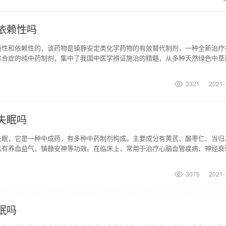
依赖性吗
瘾性和依赖性的，该药物是镇静安定类化学药物的有效替代制剂，一种全新治疗
综合症的纯中药制剂，集中了我国中医学辨证施治的精髓，从多种天然绿色中草
成。注意舒神灵胶囊
3321
2021-
失眠吗
失眠，它是一种中成药，有多种中药制剂构成。主要成分有黄芪、酸枣仁、当归
具有养血益气、镇静安神等功效。在临床上，常用于治疗心脑血管疾病、神经衰
乏力、精神倦怠、失
3075
2021-
眠吗