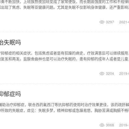
节奏不断加快，上班族熬夜加班变成了家常便饭，而长期高强度的工作和不规律
都出现了焦虑、失眠等亚健康问题。尤其是失眠不仅影响身体健康，还严重影响
说酸枣仁可以治疗失
3297
2021-
治失眠吗
疗抑郁症的相关症状，包括焦虑或者是有狂躁的病史，疗效满意后可以继续服用
的复发和再发。盐酸舍曲林也是可以治疗失眠的，患有抑郁的成年人或者是儿童
药物，他们的抑郁症
3204
2019-
抑郁症吗
能辅助治疗抑郁症，联合西药氟西汀等抗抑郁药使用时治疗效果更佳，该药疏肝
神所致的失眠症，症见：失眠多梦，精神抑郁或急躁易怒，胸胁苦满或胸膈不畅
合并心理治疗。常
3068
2019-