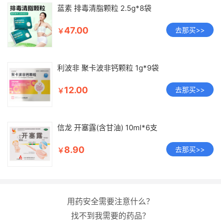
蓝素 排毒清脂颗粒 2.5g*8袋
47.00
去那买>>
￥
利波非 聚卡波非钙颗粒 1g*9袋
12.00
去那买>>
￥
信龙 开塞露(含甘油) 10ml*6支
8.90
去那买>>
￥
用药安全需要注意什么？
找不到我需要的药品？