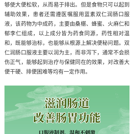
够使大便松软，从而易于排出。但是食物只可以起到
辅助效果，患者还需遵医嘱服用
蓝素双仁润肠口服
液
，该药物为中成药，主要由
桑椹
、蜂蜜、火麻仁和
郁李仁组成，以上成分皆为药食同源，药性相对温
和，既能够治标，也能够从根源上解决便秘问题。
双
仁润肠口服液
主要以润为主，而非泻下，通常不会损
伤正气，能够起到治疗与保健同在的效果，对改善
大
便干硬、排便困难等
均有
一定
作用。