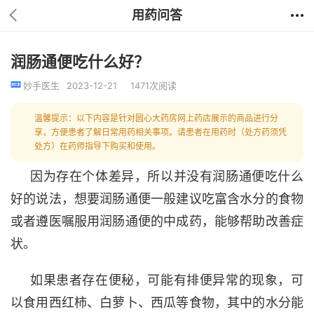
用药问答
润肠通便吃什么好？
妙手医生
2023-12-21
1471次阅读
温馨提示：以下内容是针对圆心大药房网上药店展示的商品进行分
享，方便患者了解日常用药相关事项。请患者在用药时（处方药须凭
处方）在药师指导下购买和使用。
因为存在个体差异，所以并没有润肠通便吃什么
好的说法
，
想要
润肠通便
一般建议
吃富含水分的食物
或者
遵医嘱服用润肠通便的
中成药，
能够帮助改善症
状
。
如果患者存在便秘，可能有排便异常的现象，可
以
食用
西红柿、白萝卜、西瓜等食物，其中的水分能