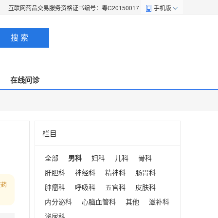
互联网药品交易服务资格证书编号：粤C20150017
手机版
搜 索
在线问诊
栏目
全部
男科
妇科
儿科
骨科
肝胆科
神经科
精神科
肠胃科
在药
肿瘤科
呼吸科
五官科
皮肤科
内分泌科
心脑血管科
其他
滋补科
泌尿科