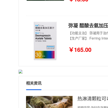
弥凝 醋酸去氨加压素片
【生产厂家】 Ferring Intern
￥165.00
相关资讯
热淋清颗粒可
视频内容:孕妇在孕