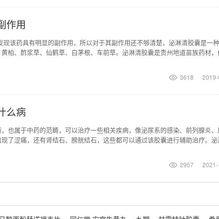
副作用
有发现该药具有明显的副作用，所以对于其副作用还不够清楚，泌淋清胶囊是一
、黄柏、酢浆草、仙鹤草、白茅根、车前草。泌淋清胶囊是贵州地道苗族药材，
中医清热解毒、利
3618
2019-
什么病
药，也属于中药的范畴，可以治疗一些相关疾病，像泌尿系的感染、前列腺炎、
出现了涩痛，还有肾结石、膀胱结石，这些都可以通过该胶囊进行辅助治疗。泌
热解毒、利尿通淋，
2957
2021-