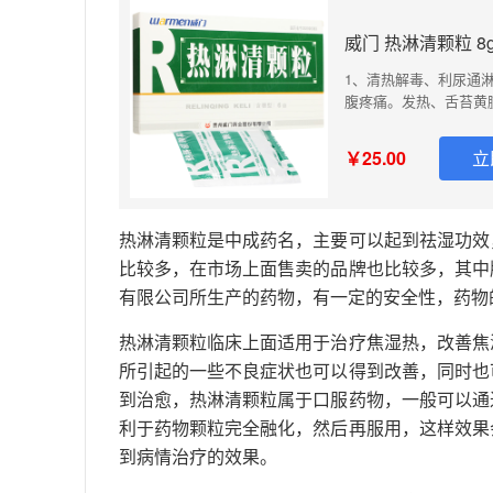
威门 热淋清颗粒 8
1、清热解毒、利尿通
腹疼痛。发热、舌苔黄
炎、盆腔炎、宫颈炎、
与有 效抗生素联合应
￥25.00
立
见效快，为颗粒剂型，
热淋清颗粒是中成药名，主要可以起到祛湿功效
比较多，在市场上面售卖的品牌也比较多，其中
有限公司所生产的药物，有一定的安全性，药物
热淋清颗粒临床上面适用于治疗焦湿热，改善焦
所引起的一些不良症状也可以得到改善，同时也
到治愈，热淋清颗粒属于口服药物，一般可以通
利于药物颗粒完全融化，然后再服用，这样效果
到病情治疗的效果。