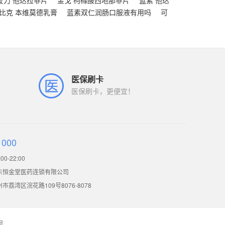
爱力 他达拉非片
金戈 枸橼酸西地那非片
蓝素 他达
比克 本维莫德乳膏
蓝素双仁润肠口服液有用吗
可
医保刷卡
医保刷卡，更便宜！
1000
0-22:00
东恒金堂医药连锁有限公司
荔湾区浣花路109号8076-8078
号