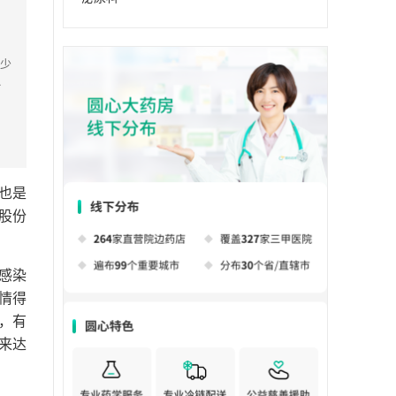
，少
染
高，
也是
股份
感染
情得
，有
来达