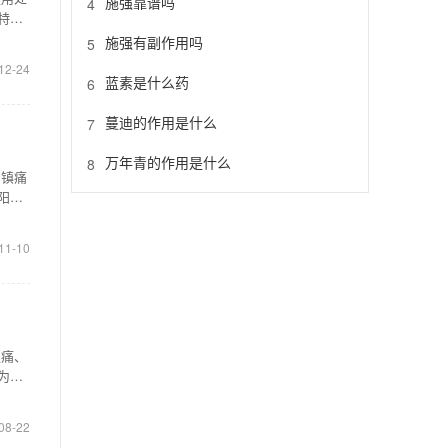
施强靠谱吗
4
特别
施强有副作用吗
5
12-24
蓝素是什么药
6
蔓迪的作用是什么
7
万年青的作用是什么
8
、镇痛
阳
11-10
涩痛、
为中
08-22