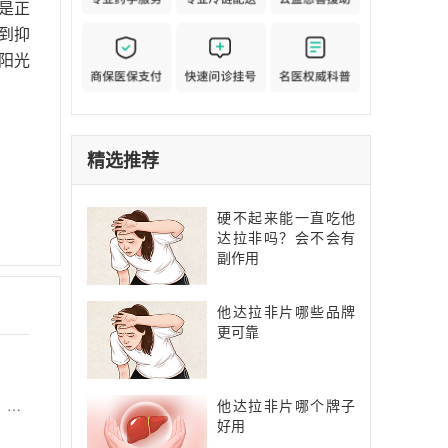
是正
到抑
阳光
精选推荐
硬不起来能一直吃他
达拉非吗？会不会有
副作用
他达拉非片哪些品牌
更可靠
他达拉非片哪个牌子
【功能主治】 清热泻火，利尿通淋。用于下焦湿热所致的热淋，症见尿频、尿急、尿痛；尿路感染，肾盂肾炎见上述证候者。
好用