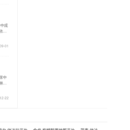
种中成
依据
09-01
尿中
淋清
12-22