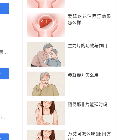
看
爱廷玖达泊西汀效果
怎么样
生力片的功效与作用
【功能主治】 本品用于治疗敏感的大肠埃希氏菌、 粪肠球菌。肺炎克雷伯菌、枸橼酸杆菌属。肠轩菌属。奇异变形杆菌引起的下列感染 1)急性单纯性尿路感染。 2)无症状菌尿症。 2.本品用于预防外科手术或下尿路诊断过程引起的感染(例如:经尿道相关切除术)。
看
参茸鞭丸怎么用
阿伐那非片能延时吗
【功能主治】 清热利湿，凉血止血。用于下焦湿热所致急、慢性肾盂肾炎，泌尿系感染引起的小便不利，恶寒发热，尿频、尿急，少腹痛疼等。
万艾可怎么吃(服用方
看
法)