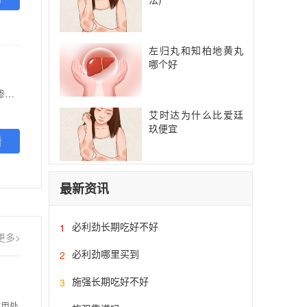
左归丸和知柏地黄丸
哪个好
【功能主治】 弥凝用于治疗中枢性尿崩症。服用弥凝后可减少尿液排出，增加尿渗透压，减低血浆渗透压，从而减少尿频和夜尿。 弥凝用于治疗六岁或以上患者的夜间遗尿症。
艾时达为什么比爱廷
玖便宜
看
最新资讯
必利劲长期吃好不好
1
更多>
必利劲哪里买到
2
施强长期吃好不好
3
使用处