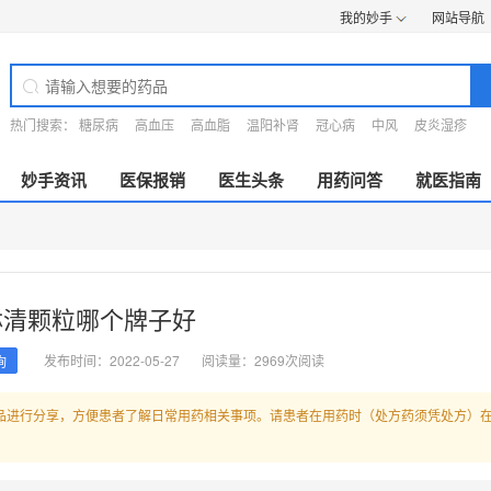
我的妙手
网站导航
热门搜索：
糖尿病
高血压
高血脂
温阳补肾
冠心病
中风
皮炎湿疹
妙手资讯
医保报销
医生头条
用药问答
就医指南
淋清颗粒哪个牌子好
发布时间：2022-05-27
阅读量：2969次阅读
询
品进行分享，方便患者了解日常用药相关事项。请患者在用药时（处方药须凭处方）