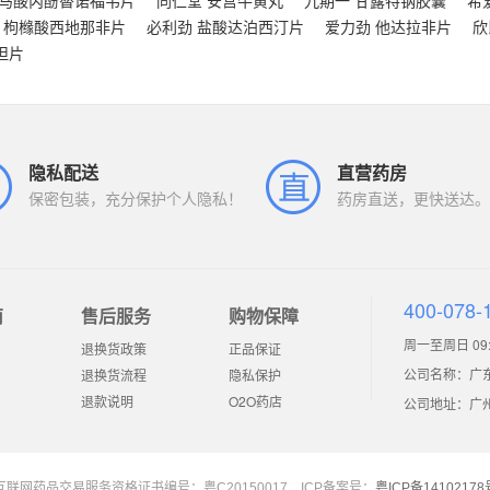
富马酸丙酚替诺福韦片
同仁堂 安宫牛黄丸
九期一 甘露特钠胶囊
希
 枸橼酸西地那非片
必利劲 盐酸达泊西汀片
爱力劲 他达拉非片
欣
坦片
隐私配送
直营药房
保密包装，充分保护个人隐私！
药房直送，更快送达。
400-078-
南
售后服务
购物保障
周一至周日 09:0
退换货政策
正品保证
公司名称：广
退换货流程
隐私保护
退款说明
O2O药店
公司地址：广州市
互联网药品交易服务资格证书编号：粤C20150017 ICP备案号：
粤ICP备14102178