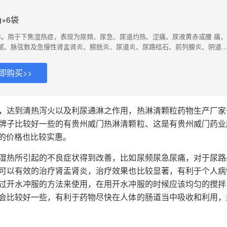
g×6袋
淋。用于下焦湿热症，表现为尿频、尿急、尿道灼热、涩痛、尿液黄赤或腰 痛
腻、脉弦数及急慢性肾盂肾炎、膀胱炎、尿道炎、尿路结石、前列腺炎、阴道
淋病及性病后遗症等见上述证候者。可作为经验治疗首先药物。2、对急重症感
用，可增强疗效，缩短疗程，减少抗生素用量及副作用。3、本品有效成份含量
即购买>>
服用方便，符合中医治疗泌尿系统感染的原则。
，达到清热泻火以及利尿通淋之作用，热淋清颗粒药物生产厂家
牌子比较好一些的有贵州威门热淋清颗粒、这是有贵州威门药业
的价格也比较实惠。
湿热所引起的不良症状得到改善，比如尿频尿急尿痛，对于尿路
可以有效的治疗肾盂肾炎，治疗效果也比较显著，有利于个人病
过开水冲服的方法来使用，在用开水冲服的时候应该均匀的搅拌
会比较好一些，有利于药物尽快在人体的肠道当中吸收和利用，