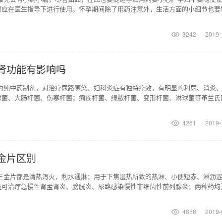
颗应在医生指导下进行使用。怀孕期间除了用药注意外，生活方面的小细节也要
吃蔬菜水果，多吃
3242
2019-
肾功能有影响吗
粒为纯中药制剂，对治疗尿路感染、妇科炎症有独特疗效，有明显的利尿、消炎
球菌、大肠杆菌、伤寒杆菌；痢疾杆菌、绿脓杆菌、变形杆菌、淋球菌等革兰氏
抗菌作用。因此，热
4261
2019-
金片区别
和三金片都是清热泻火，利水通淋；用于下焦湿热所致的热淋、小便短赤、淋沥
还可治疗急慢性肾盂肾炎、膀胱炎、尿路感染慢性非细菌性前列腺炎；两种药均
体质虚弱者是忌
4858
2019-