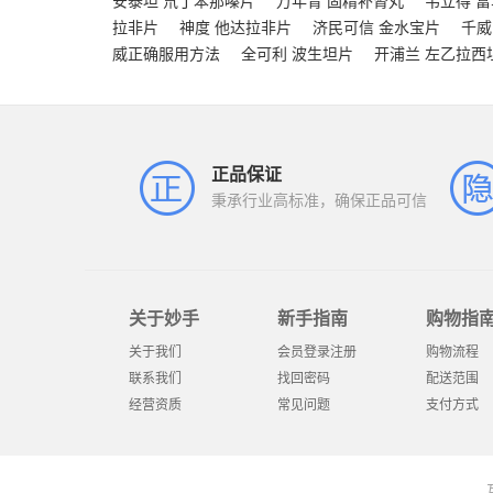
安泰坦 氘丁苯那嗪片
万年青 固精补肾丸
韦立得 
拉非片
神度 他达拉非片
济民可信 金水宝片
千威
威正确服用方法
全可利 波生坦片
开浦兰 左乙拉西
正品保证
秉承行业高标准，确保正品可信
关于妙手
新手指南
购物指
关于我们
会员登录注册
购物流程
联系我们
找回密码
配送范围
经营资质
常见问题
支付方式