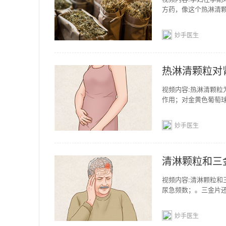
方药，像这个热淋清
注意，例如孕妇要多
妙手医生
热淋清颗粒对
视频内容:热淋清颗
作用；对金黄色葡萄
性、阴性菌有优良的
妙手医生
清淋颗粒和三
视频内容:清淋颗粒
尿急频数；。三金片
药制剂，对于孕妇，
妙手医生