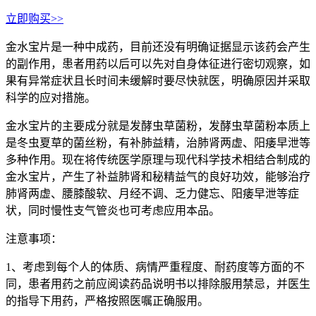
立即购买>>
金水宝片是一种中成药，目前还没有明确证据显示该药会产生
的副作用，患者用药以后可以先对自身体征进行密切观察，如
果有异常症状且长时间未缓解时要尽快就医，明确原因并采取
科学的应对措施。
金水宝片的主要成分就是发酵虫草菌粉，发酵虫草菌粉本质上
是冬虫夏草的菌丝粉，有补肺益精，治肺肾两虚、阳痿早泄等
多种作用。现在将传统医学原理与现代科学技术相结合制成的
金水宝片，产生了补益肺肾和秘精益气的良好功效，能够治疗
肺肾两虚、腰膝酸软、月经不调、乏力健忘、阳痿早泄等症
状，同时慢性支气管炎也可考虑应用本品。
注意事项：
1、考虑到每个人的体质、病情严重程度、耐药度等方面的不
同，患者用药之前应阅读药品说明书以排除服用禁忌，并医生
的指导下用药，严格按照医嘱正确服用。