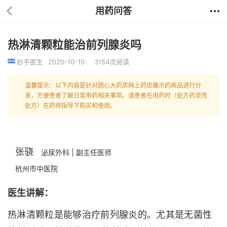
用药问答
热淋清颗粒能治前列腺炎吗
妙手医生
2020-10-10
3154次阅读
温馨提示：以下内容是针对圆心大药房网上药店展示的商品进行分
享，方便患者了解日常用药相关事项。请患者在用药时（处方药须凭
处方）在药师指导下购买和使用。
张骁
泌尿外科 | 副主任医师
杭州市中医院
医生讲解：
热淋清颗粒是能够治疗前列腺炎的。尤其是无菌性