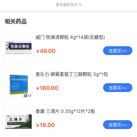
更多最新资讯
相关药品
威门 热淋清颗粒 4g*14袋(无糖型)
49.00
去那买>>
￥
美乐力 磷霉素氨丁三醇颗粒 3g*1包
180.00
去那买>>
￥
泰康 三清片 0.35g*12片*2板
18.00
去那买>>
￥