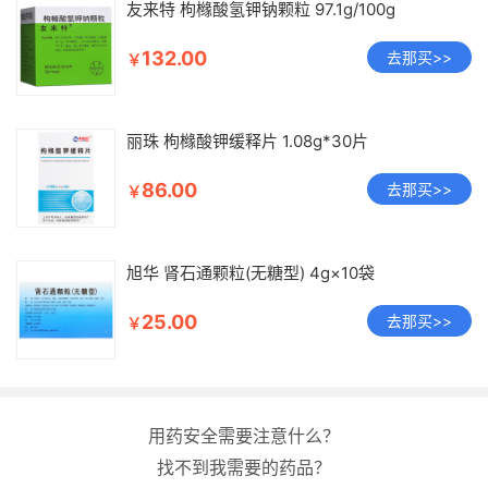
友来特 枸橼酸氢钾钠颗粒 97.1g/100g
132.00
去那买>>
￥
丽珠 枸橼酸钾缓释片 1.08g*30片
86.00
去那买>>
￥
旭华 肾石通颗粒(无糖型) 4g×10袋
25.00
去那买>>
￥
用药安全需要注意什么？
找不到我需要的药品？