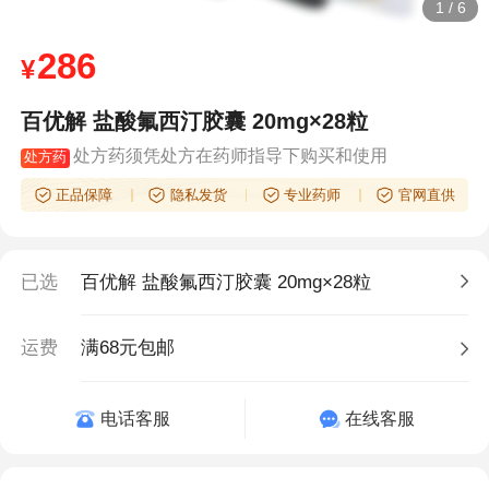
1
/
6
286
¥
百优解 盐酸氟西汀胶囊 20mg×28粒
处方药须凭处方在药师指导下购买和使用
处方药
正品保障
隐私发货
专业药师
官网直供
已选
百优解 盐酸氟西汀胶囊 20mg×28粒
运费
满68元包邮
电话客服
在线客服