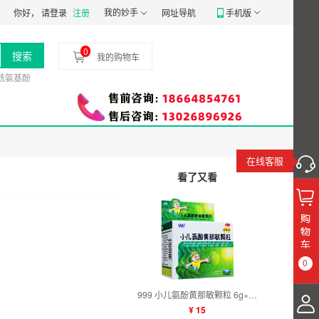
械经营备20191807号
食品经营许可证：
我的妙手
JY14401030058197
药品经营质量
你好，
请登录
注册
网址导航
手机版
0
搜索
我的购物车
酰氨基酚
在线客服
看了又看
0
999 小儿氨酚黄那敏颗粒 6g×10袋
¥ 15