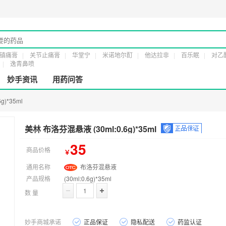
可证：
粤橞食药监械经营许20161232号
第二类医疗器械经营备案凭证：
粤穗食药监
镇痛膏
关节止痛膏
华堂宁
米诺地尔酊
他达拉非
百乐眠
对乙
逸青鼻喷
妙手资讯
用药问答
g)*35ml
美林 布洛芬混悬液 (30ml:0.6g)*35ml
35
商品价格
￥
通用名称
布洛芬混悬液
产品规格
(30ml:0.6g)*35ml
数 量
妙手商城承诺
正品保证
隐私配送
药监认证