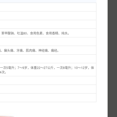
、苯甲酸钠、吐温80、食用色素、食用香精、纯水。
痛、偏头痛、牙痛、肌肉痛、神经痛、痛经。
一次5毫升；7～9岁，体重22～27公斤，一次8毫升；10～12岁，体
4次。