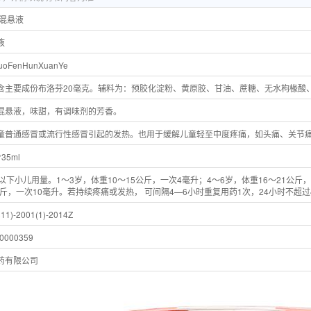
芬混悬液
液
LuoFenHunXuanYe
含主要成份布洛芬20毫克。辅料为：预胶化淀粉、黄原胶、甘油、蔗糖、无水枸椽酸
混悬液，味甜，有调味剂的芳香。
童普通感冒或流行性感冒引起的发热。也用于缓解儿童轻至中度疼痛，如头痛、关节
*35ml
以下小儿用量。1～3岁，体重10～15公斤，一次4毫升；4～6岁，体重16～21公斤，
公斤，一次10毫升。若持续疼痛或发热， 可间隔4—6小时重复用药1次，24小时不超过
11)-2001(1)-2014Z
000359
药有限公司