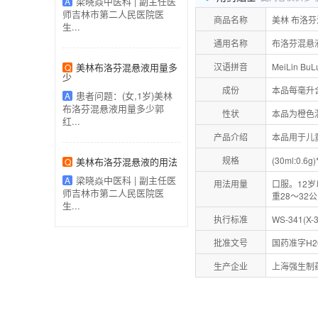
梁晓焱中医科 | 副主任医
A
师吉林市第二人民医院医
商品名称
美林 布洛
生...
通用名称
布洛芬混悬
美林布洛芬混悬液用量多
汉语拼音
MeiLin Bu
Q
少
成份
本品每毫升
患者问题：(女,1岁)美林
A
布洛芬混悬液用量多少郭
性状
本品为橙色
红...
产品介绍
本品用于儿
规格
(30ml:0.6g)
美林布洛芬混悬液的用法
Q
梁晓焱中医科 | 副主任医
A
用法用量
口服。12岁
师吉林市第二人民医院医
重28～32
生...
执行标准
WS-341(X-3
批准文号
国药准字H20
生产企业
上海强生制