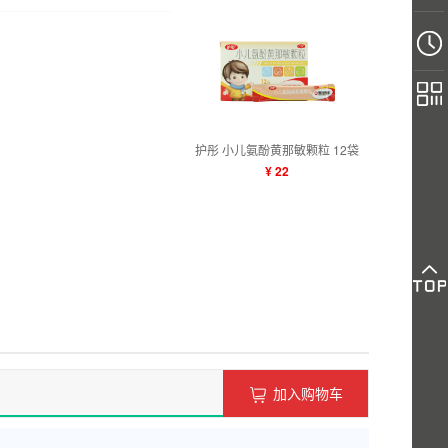
护彤 小儿氨酚黄那敏颗粒 12袋
¥ 22
加入购物车