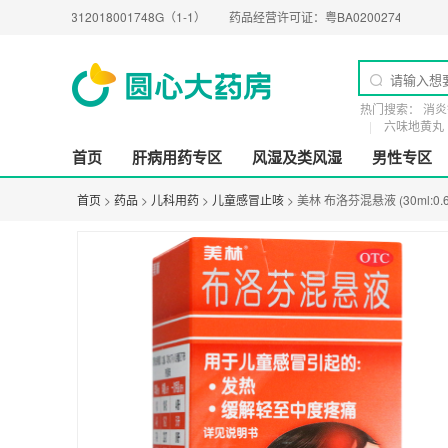
312018001748G（1-1）
药品经营许可证：
粤BA0200274
医疗器械经营许
热门搜索：
消炎
六味地黄丸
首页
肝病用药专区
风湿及类风湿
男性专区
首页
>
药品
>
儿科用药
>
儿童感冒止咳
> 美林 布洛芬混悬液 (30ml:0.6