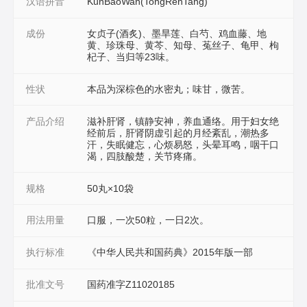
汉语拼音
KunBaoWan(TongRenTang)
成份
女贞子(酒炙)、墨旱莲、白芍、鸡血藤、地
黄、珍珠母、黄芩、知母、菟丝子、龟甲、枸
杞子、当归等23味。
性状
本品为深棕色的水密丸；味甘，微苦。
产品介绍
滋补肝肾，镇静安神，养血通络。用于妇女绝
经前后，肝肾阴虚引起的月经紊乱，潮热多
汗，失眠健忘，心烦易怒，头晕耳鸣，咽干口
渴，四肢酸楚，关节疼痛。
规格
50丸×10袋
用法用量
口服，一次50粒，一日2次。
执行标准
《中华人民共和国药典》2015年版一部
批准文号
国药准字Z11020185