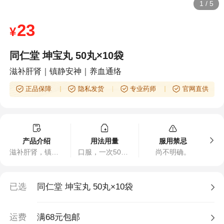
1
/
5
23
¥
同仁堂 坤宝丸 50丸×10袋
滋补肝肾｜镇静安神｜养血通络
正品保障
隐私发货
专业药师
官网直供
产品介绍
用法用量
服用禁忌
滋补肝肾，镇静安神，养血通络。用于妇女绝经前后，肝肾阴虚引起的月经紊乱，潮热多汗，失眠健忘，心烦易怒，头晕耳鸣，咽干口渴，四肢酸楚，关节疼痛。
口服，一次50粒，一日2次。
尚不明确。
已选
同仁堂 坤宝丸 50丸×10袋
运费
满68元包邮