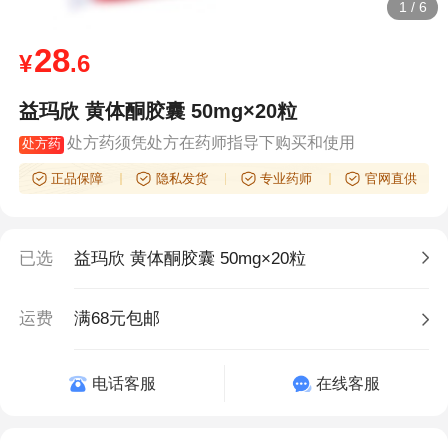
1
/
6
28
¥
.6
益玛欣 黄体酮胶囊 50mg×20粒
处方药须凭处方在药师指导下购买和使用
处方药
正品保障
隐私发货
专业药师
官网直供
已选
益玛欣 黄体酮胶囊 50mg×20粒
运费
满68元包邮
电话客服
在线客服