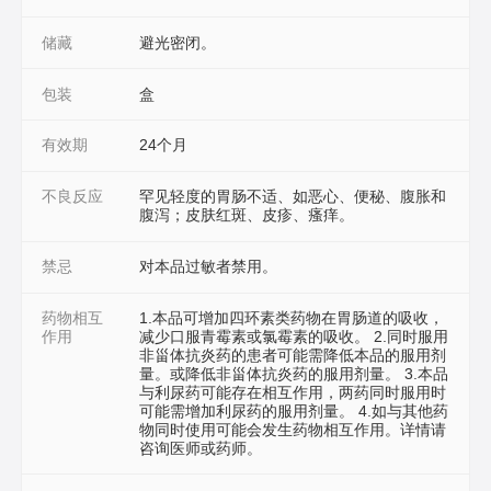
储藏
避光密闭。
包装
盒
有效期
24个月
不良反应
罕见轻度的胃肠不适、如恶心、便秘、腹胀和
腹泻；皮肤红斑、皮疹、瘙痒。
禁忌
对本品过敏者禁用。
药物相互
1.本品可增加四环素类药物在胃肠道的吸收，
作用
减少口服青霉素或氯霉素的吸收。 2.同时服用
非甾体抗炎药的患者可能需降低本品的服用剂
量。或降低非甾体抗炎药的服用剂量。 3.本品
与利尿药可能存在相互作用，两药同时服用时
可能需增加利尿药的服用剂量。 4.如与其他药
物同时使用可能会发生药物相互作用。详情请
咨询医师或药师。