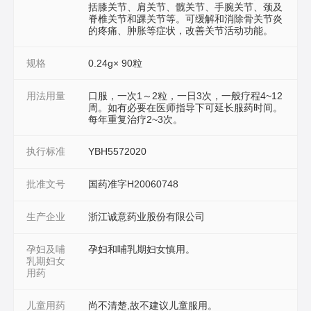
括膝关节、肩关节、髋关节、手腕关节、颈及
脊椎关节和踝关节等。可缓解和消除骨关节炎
的疼痛、肿胀等症状，改善关节活动功能。
规格
0.24g× 90粒
用法用量
口服，一次1～2粒，一日3次，一般疗程4~12
周。如有必要在医师指导下可延长服药时间。
每年重复治疗2~3次。
执行标准
YBH5572020
批准文号
国药准字H20060748
生产企业
浙江诚意药业股份有限公司
孕妇及哺
孕妇和哺乳期妇女慎用。
乳期妇女
用药
儿童用药
尚不清楚,故不建议儿童服用。