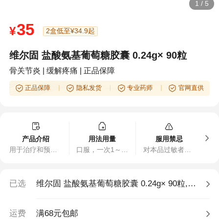
1
/
5
35
¥
2盒低至¥34.9起
维尔固 盐酸氨基葡萄糖胶囊 0.24g× 90粒
骨关节炎 | 缓解疼痛 | 正品保障
正品保障
隐私发货
专业药师
官网直供
产品介绍
用法用量
服用禁忌
用于治疗和预防全身所有部位的骨关节炎，包括膝关节、肩关节、髋关节、手腕关节、颈及脊椎关节和踝关节等。可缓解和消除骨关节炎的疼痛、肿胀等症状，改善关节活动功能。
口服，一次1～2粒，一日3次，一般疗程4~12周。如有必要在医师指导下可延长服药时间。每年重复治疗2~3次。
对本品过敏者禁用。
已选
维尔固 盐酸氨基葡萄糖胶囊 0.24g× 90粒,1盒
运费
满68元包邮