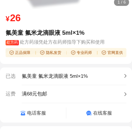
1
/
6
26
¥
氟美童 氟米龙滴眼液 5ml×1%
处方药须凭处方在药师指导下购买和使用
处方药
正品保障
隐私发货
专业药师
官网直供
已选
氟美童 氟米龙滴眼液 5ml×1%
运费
满68元包邮
电话客服
在线客服