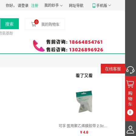
1807号
食品经营许可证：
我的妙手
JY14401030058197
药品经营质量管理规范认证
你好，
请登录
注册
网址导航
手机版
0
搜索
我的购物车
酰氨基酚
在线客服
看了又看
0
可孚 医用聚乙烯膜胶带 2.0cm×4m
¥ 4.6