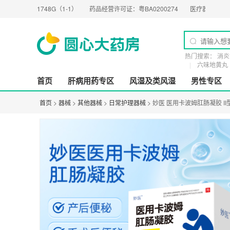
748G（1-1）
药品经营许可证：
粤BA0200274
医疗器械经营许可证：
粤橞食药
热门搜索：
消炎
六味地黄丸
首页
肝病用药专区
风湿及类风湿
男性专区
首页
>
器械
>
其他器械
>
日常护理器械
> 妙医 医用卡波姆肛肠凝胶 II型