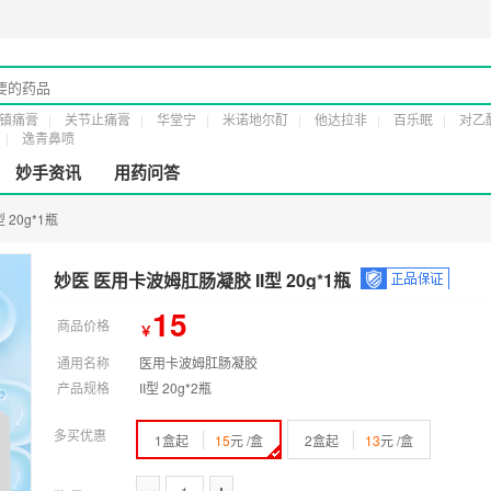
监械经营许20161232号
第二类医疗器械经营备案凭证：
粤穗食药监械经营备2019
镇痛膏
关节止痛膏
华堂宁
米诺地尔酊
他达拉非
百乐眠
对乙
逸青鼻喷
妙手资讯
用药问答
 20g*1瓶
妙医 医用卡波姆肛肠凝胶 II型 20g*1瓶
15
商品价格
￥
通用名称
医用卡波姆肛肠凝胶
产品规格
II型 20g*2瓶
多买优惠
1盒起
15
元 /盒
2盒起
13
元 /盒