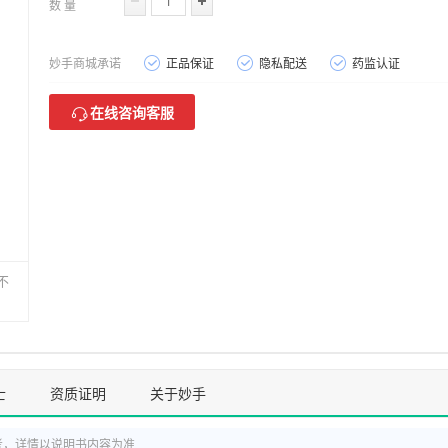
数 量
妙手商城承诺
正品保证
隐私配送
药监认证
在线咨询客服
不
士
资质证明
关于妙手
考，详情以说明书内容为准