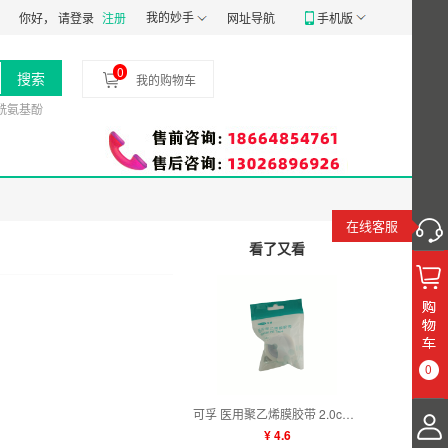
食药监械经营备20191807号
我的妙手
食品经营许可证：
JY14401030058197
药品经
你好，
请登录
注册
网址导航
手机版
0
搜索
我的购物车
酰氨基酚
在线客服
看了又看
0
可孚 医用聚乙烯膜胶带 2.0cm×4m
¥ 4.6