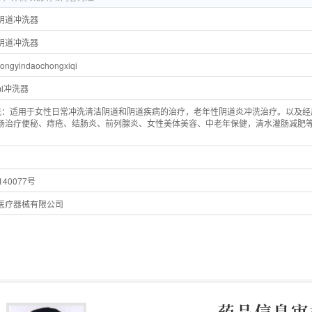
阴道冲洗器
阴道冲洗器
yongyindaochongxiqi
ml冲洗器
洗：适用于女性日常冲洗清洁阴道和阴道疾病的治疗，老年性阴道炎冲洗治疗。以及经
肠治疗便秘、痔疮、结肠炎、前列腺炎、女性美体美容、中老年保健，清水灌肠减肥等
。
40077号
医疗器械有限公司