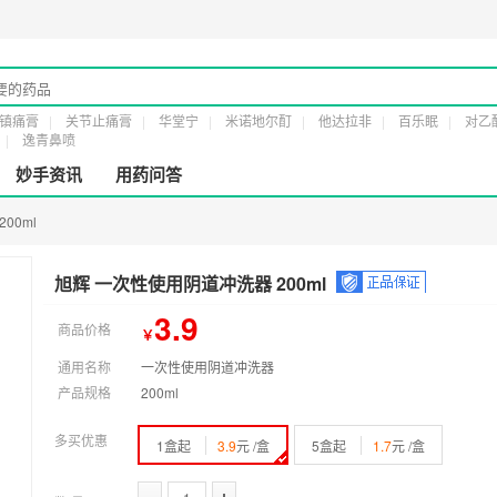
营许可证：
粤橞食药监械经营许20161232号
第二类医疗器械经营备案凭证：
粤穗
镇痛膏
关节止痛膏
华堂宁
米诺地尔酊
他达拉非
百乐眠
对乙
逸青鼻喷
妙手资讯
用药问答
00ml
旭辉 一次性使用阴道冲洗器 200ml
3.9
商品价格
￥
通用名称
一次性使用阴道冲洗器
产品规格
200ml
多买优惠
1盒起
3.9
元 /盒
5盒起
1.7
元 /盒