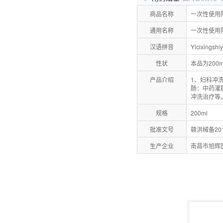
商品名称
一次性使用
通用名称
一次性使用
汉语拼音
Yicixingshi
性状
本品为200
产品介绍
1、妇科冲
肠：中药灌
冲洗治疗等
规格
200ml
批准文号
赣洪械备201
生产企业
南昌市旭辉