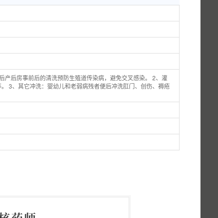
后产后房事前后的清洗预防生殖道传染病，避免交叉感染。 2、灌
。 3、其它冲洗：婴幼儿和老弱病残者便后冲洗肛门、创伤、褥疮