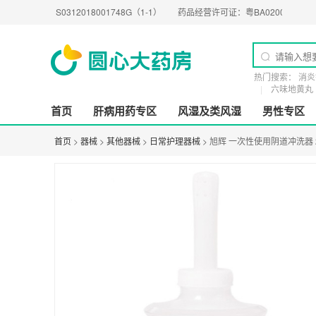
照：
S0312018001748G（1-1）
药品经营许可证：
粤BA0200274
医疗器械经
热门搜索：
消炎
六味地黄丸
首页
肝病用药专区
风湿及类风湿
男性专区
首页
>
器械
>
其他器械
>
日常护理器械
> 旭辉 一次性使用阴道冲洗器 2