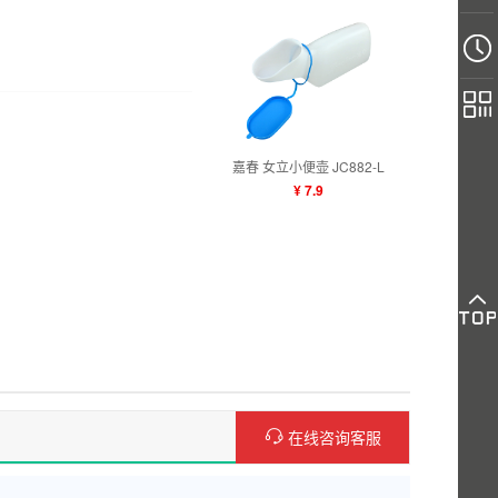
嘉春 女立小便壶 JC882-L
¥ 7.9
在线咨询客服