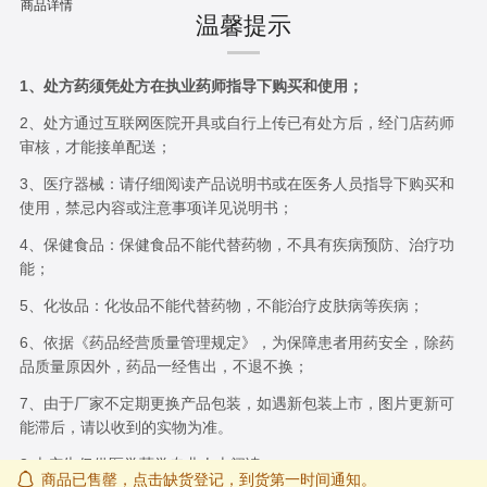
商品详情
温馨提示
1、处方药须凭处方在执业药师指导下购买和使用；
2、处方通过互联网医院开具或自行上传已有处方后，经门店药师
审核，才能接单配送；
3、医疗器械：请仔细阅读产品说明书或在医务人员指导下购买和
使用，禁忌内容或注意事项详见说明书；
4、保健食品：保健食品不能代替药物，不具有疾病预防、治疗功
能；
5、化妆品：化妆品不能代替药物，不能治疗皮肤病等疾病；
6、依据《药品经营质量管理规定》，为保障患者用药安全，除药
品质量原因外，药品一经售出，不退不换；
7、由于厂家不定期更换产品包装，如遇新包装上市，图片更新可
能滞后，请以收到的实物为准。
8.本广告仅供医学药学专业人士阅读
商品已售罄，点击缺货登记，到货第一时间通知。