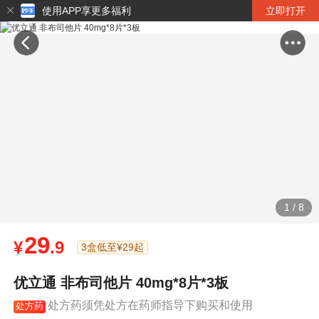
使用APP享更多福利
立即打开
1
/
8
29
¥
.9
3盒低至¥29起
优立通 非布司他片 40mg*8片*3板
处方药须凭处方在药师指导下购买和使用
处方药