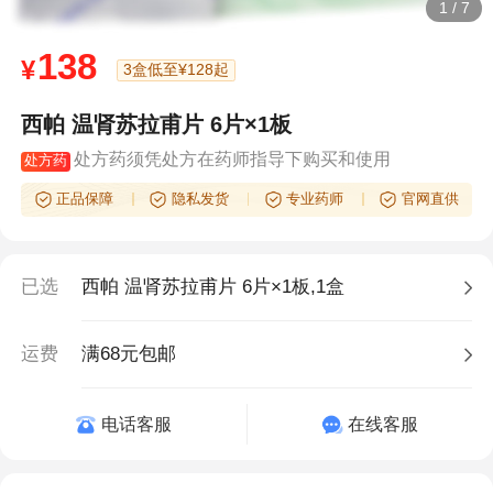
1
/
7
138
¥
3盒低至¥128起
西帕 温肾苏拉甫片 6片×1板
处方药须凭处方在药师指导下购买和使用
处方药
正品保障
隐私发货
专业药师
官网直供
已选
西帕 温肾苏拉甫片 6片×1板,1盒
运费
满68元包邮
电话客服
在线客服