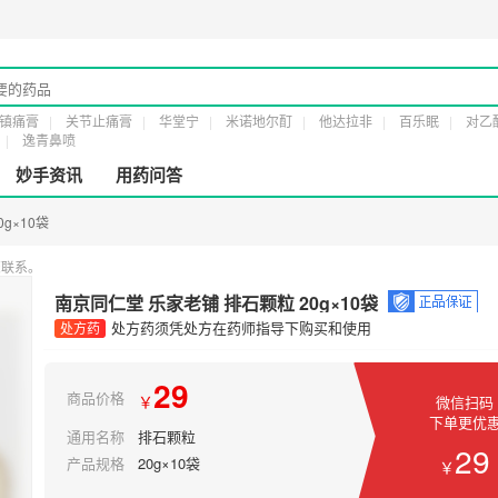
证：
粤橞食药监械经营许20161232号
第二类医疗器械经营备案凭证：
粤穗食药监械
镇痛膏
关节止痛膏
华堂宁
米诺地尔酊
他达拉非
百乐眠
对乙
逸青鼻喷
妙手资讯
用药问答
g×10袋
您联系。
南京同仁堂 乐家老铺 排石颗粒 20g×10袋
处方药须凭处方在药师指导下购买和使用
处方药
29
商品价格
￥
微信扫码
下单更优
通用名称
排石颗粒
29
产品规格
20g×10袋
￥