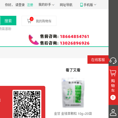
经营备20191807号
食品经营许可证：
我的妙手
JY14401030058197
药品经营质量
你好，
请登录
注册
网址导航
手机版
0
搜索
我的购物车
酰氨基酚
在线客服
看了又看
0
惠
金甘 金钱草颗粒 10g×20袋