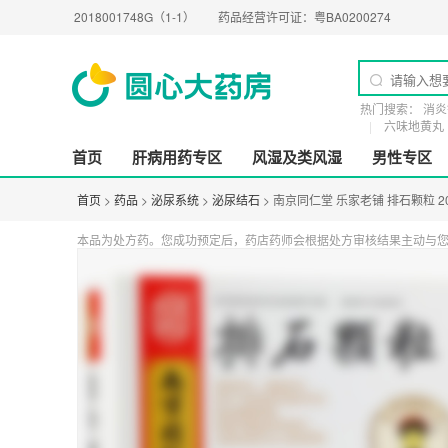
312018001748G（1-1）
药品经营许可证：
粤BA0200274
医疗器械经营许可
热门搜索：
消炎
六味地黄丸
首页
肝病用药专区
风湿及类风湿
男性专区
首页
>
药品
>
泌尿系统
>
泌尿结石
> 南京同仁堂 乐家老铺 排石颗粒 20
本品为处方药。您成功预定后，药店药师会根据处方审核结果主动与