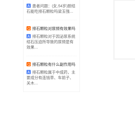
患者问题：(女,54岁)胆结
A
石能吃排石颗粒吗梁玉强...
排石颗粒对尿频有效果吗
Q
排石颗粒对于因泌尿系统
A
结石压迫所导致的尿频是有
效果...
排石颗粒有什么副作用吗
Q
排石颗粒属于中成药，主
A
要成分有连钱草、车前子、
关木...