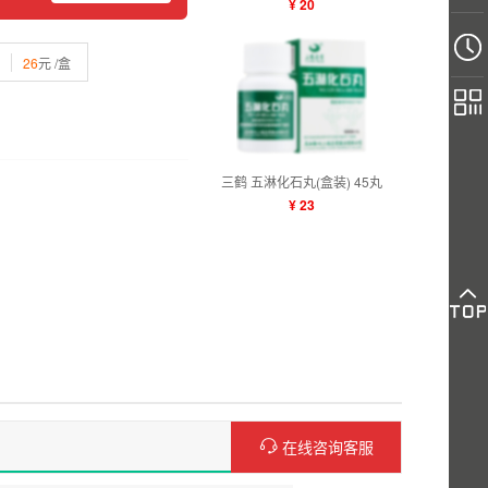
¥ 20
26
元 /盒
三鹤 五淋化石丸(盒装) 45丸
¥ 23
在线咨询客服