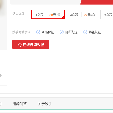
多买优惠
1盒起
29
元 /盒
3盒起
27
元 /盒
6盒起
妙手商城承诺
正品保证
隐私配送
药监认证
在线咨询客服
不
明
用药问答
关于妙手