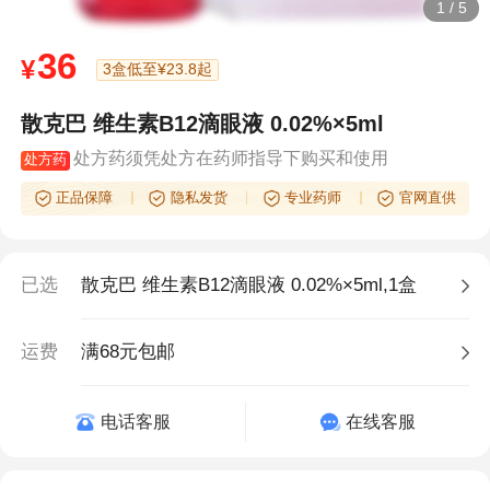
1
/
5
36
¥
3盒低至¥23.8起
散克巴 维生素B12滴眼液 0.02%×5ml
处方药须凭处方在药师指导下购买和使用
处方药
正品保障
隐私发货
专业药师
官网直供
已选
散克巴 维生素B12滴眼液 0.02%×5ml,1盒
运费
满68元包邮
电话客服
在线客服