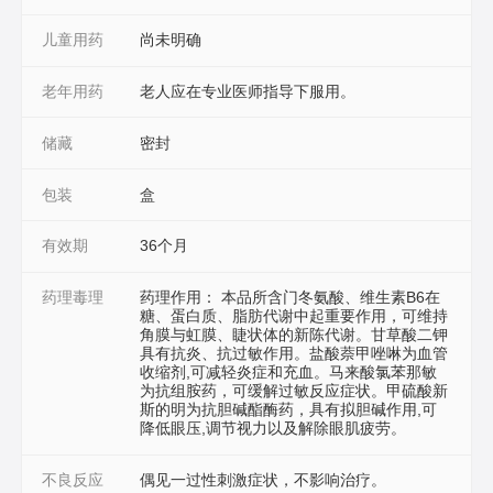
儿童用药
尚未明确
老年用药
老人应在专业医师指导下服用。
储藏
密封
包装
盒
有效期
36个月
药理毒理
药理作用： 本品所含门冬氨酸、维生素B6在
糖、蛋白质、脂肪代谢中起重要作用，可维持
角膜与虹膜、睫状体的新陈代谢。甘草酸二钾
具有抗炎、抗过敏作用。盐酸萘甲唑啉为血管
收缩剂,可减轻炎症和充血。马来酸氯苯那敏
为抗组胺药，可缓解过敏反应症状。甲硫酸新
斯的明为抗胆碱酯酶药，具有拟胆碱作用,可
降低眼压,调节视力以及解除眼肌疲劳。
不良反应
偶见一过性刺激症状，不影响治疗。