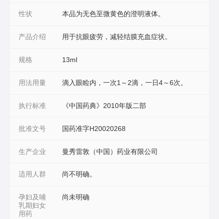
性状
本品为无色至微黄色的澄明液体。
产品介绍
用于抗眼疲劳，减轻结膜充血症状。
规格
13ml
用法用量
滴入眼睑内，一次1～2滴，一日4～6次。
执行标准
《中国药典》2010年版二部
批准文号
国药准字H20020268
生产企业
曼秀雷敦（中国）药业有限公司
适用人群
尚不明确。
孕妇及哺
尚未明确
乳期妇女
用药