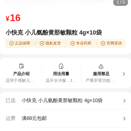
1
/
5
16
¥
小快克 小儿氨酚黄那敏颗粒 4g×10袋
正品保障
隐私发货
专业药师
官网直供
产品介绍
用法用量
服用禁忌
适用于缓解儿童普通感冒及流行性感冒引起的发热、头痛、四肢酸痛、打喷嚏、流鼻涕、鼻塞、咽痛等症状。
温开水冲服，12岁以下儿童用量如下： 1～3岁，体重10～14公斤，一次0.5～1袋；4～63岁，体重16～20公斤，一次1～1.5袋；7～9岁，体重22～26公斤，一次1.5～2袋；10～12岁，体重28～32公斤，一次2～2.5袋；一日3次。
严重肝肾功能不全者禁用。
已选
小快克 小儿氨酚黄那敏颗粒 4g×10袋
运费
满68元包邮