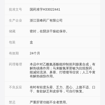
批准文号
国药准字H33022441
生产企业
浙江亚峰药厂有限公司
储藏
密封，在阴凉干燥处保存。
包装
盒
有效期
24个月
药理毒理
本品中对乙酰氨基酚能抑制前列腺素合成，有
解热镇痛作用；马来酸氯苯那敏为抗组胺药，
能减轻流涕、鼻塞、打喷嚏等症状；人工牛黄
有解热镇惊作用。
不良反应
有时有轻度头晕、乏力、恶心、上腹不适、口
干、食欲缺乏和皮疹等，可自行恢复。
禁忌
严重肝肾功能不全者禁用。