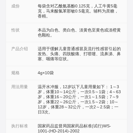
成份
每袋含对乙酰氨基酚0.125克，人工牛黄5毫
克，马来酸氯苯那敏0.5毫克。辅料为蔗糖，
香精。
性状
本品为白色、类白色、淡黄色至黄色或淡橙黄
色颗粒。
产品介绍
适用于缓解儿童普通感冒及流行性感冒引起的
发热、头痛、四肢酸痛、打喷嚏、流鼻涕、鼻
塞、咽痛等症状。
规格
4g×10袋
用法用量
温开水冲服，12岁以下儿童用量如下： 1～3
岁，体重10～14公斤，一次0.5～1袋；4～63
岁，体重16～20公斤，一次1～1.5袋；7～9
岁，体重22～26公斤，一次1.5～2袋；10～
12岁，体重28～32公斤，一次2～2.5袋；一
日3次。
执行标准
国家药品监督局国家药品标准(试行)WS-
1001-(HD-2014)-2002