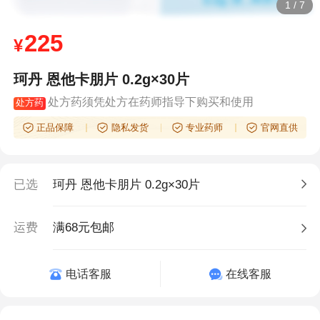
1
/
7
225
¥
珂丹 恩他卡朋片 0.2g×30片
处方药须凭处方在药师指导下购买和使用
处方药
正品保障
隐私发货
专业药师
官网直供
已选
珂丹 恩他卡朋片 0.2g×30片
运费
满68元包邮
电话客服
在线客服