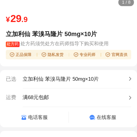
1
/
8
29
¥
.9
立加利仙 苯溴马隆片 50mg×10片
处方药须凭处方在药师指导下购买和使用
处方药
正品保障
隐私发货
专业药师
官网直供
已选
立加利仙 苯溴马隆片 50mg×10片
运费
满68元包邮
电话客服
在线客服