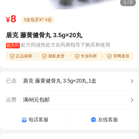
1
/
5
8
¥
3盒低至¥7.6起
盾克 藤黄健骨丸 3.5g×20丸
处方药须凭处方在药师指导下购买和使用
处方药
正品保障
隐私发货
专业药师
官网直供
已选
盾克 藤黄健骨丸 3.5g×20丸,1盒
运费
满68元包邮
电话客服
在线客服