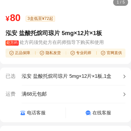
1
/
5
80
¥
3盒低至¥72起
泓安 盐酸托烷司琼片 5mg×12片×1板
处方药须凭处方在药师指导下购买和使用
处方药
正品保障
隐私发货
专业药师
官网直供
已选
泓安 盐酸托烷司琼片 5mg×12片×1板,1盒
运费
满68元包邮
电话客服
在线客服