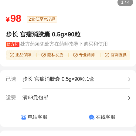
1
/
4
98
¥
2盒低至¥97起
步长 宫瘤消胶囊 0.5g×90粒
处方药须凭处方在药师指导下购买和使用
处方药
正品保障
隐私发货
专业药师
官网直供
已选
步长 宫瘤消胶囊 0.5g×90粒,1盒
运费
满68元包邮
电话客服
在线客服