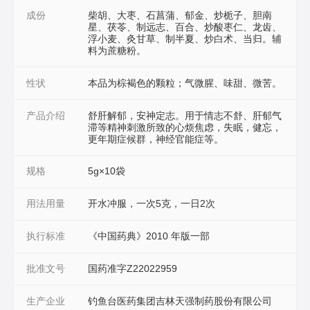
成份
柴胡、大枣、石菖蒲、郁金、炒栀子、胆南
星、茯苓、制远志、百合、炒酸枣仁、龙齿、
浮小麦、灸甘草、制半夏、炒白术、当归。辅
料为蔗糖粉。
性状
本品为棕褐色的颗粒；气微腥、味甜、微苦。
产品介绍
舒肝解郁，安神定志。用于情志不舒、肝郁气
滞等精神刺激所致的心烦焦虑，失眠，健忘，
更年期症候群，神经官能症等。
规格
5g×10袋
用法用量
开水冲服，一次5克，一日2次
执行标准
《中国药典》2010 年版一部
批准文号
国药准字Z22022959
生产企业
钓鱼台医药集团吉林天强制药股份有限公司