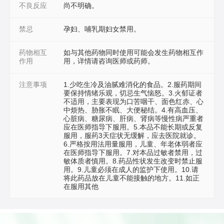
不良反应
尚不明确。
禁忌
孕妇、哺乳期妇女禁用。
药物相互
如与其他药物同时使用可能会发生药物相互作
作用
用，详情请咨询医师或药师。
注意事项
1.少吃生冷及油腻难消化的食品。2.服药期间
要保持情绪乐观，切忌生气恼怒。3.火郁证者
不适用，主要表现为口苦咽干、面色红赤、心
中烦热、胁胀不眠、大便秘结。4.有高血压、
心脏病、糖尿病、肝病、肾病等慢性病严重者
应在医师指导下服用。5.本品不能长期或反复
服用，服药3天症状无缓解，应去医院就诊。
6.严格按用法用量服用，儿童、年老体弱者应
在医师指导下服用。7.对本品过敏者禁用，过
敏体质者慎用。8.药品性状发生改变时禁止服
用。9.儿童必须在成人的监护下使用。10.请
将此药品放在儿童不能接触的地方。11.如正
在服用其他